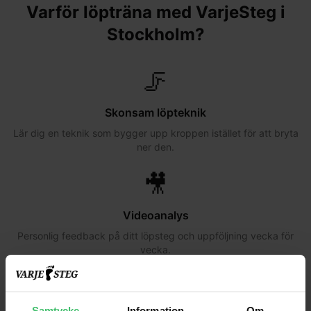
Varför löpträna med VarjeSteg i
Stockholm
?
🦵
Skonsam löpteknik
Lär dig en teknik som bygger upp kroppen istället för att bryta
ner den.
🎥
Videoanalys
Personlig feedback på ditt löpsteg och uppföljning vecka för
vecka.
👥
Samtycke
Information
Om