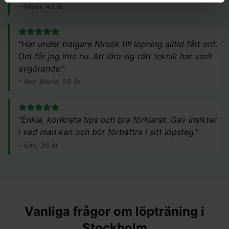
–
Malin, 43 år
"
Har under tidigare försök till löpning alltid fått ont.
Det får jag inte nu. Att lära sig rätt teknik har varit
avgörande.
"
–
Ann-Marie, 58 år
"
Enkla, konkreta tips och bra förklarat. Gav insikter
i vad man kan och bör förbättra i sitt löpsteg.
"
–
Erik, 36 år
Vanliga frågor om löpträning i
Stockholm