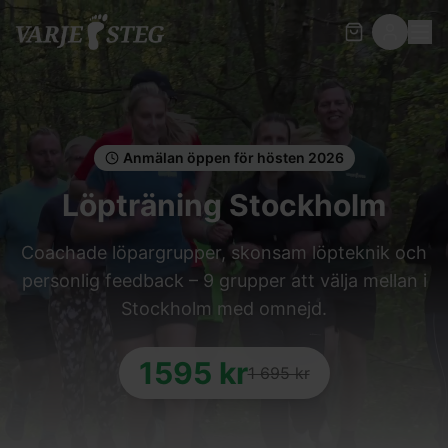
Anmälan öppen för hösten 2026
Löpträning
Stockholm
Coachade löpargrupper, skonsam löpteknik och
personlig feedback –
9
grupper att välja mellan i
Stockholm
med omnejd.
1595
kr
1 695 kr