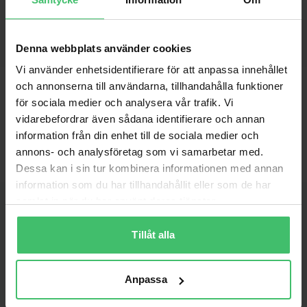
Coach på plats
Inte bara ett program – du får riktig coachning varje vecka.
Denna webbplats använder cookies
Vi använder enhetsidentifierare för att anpassa innehållet
och annonserna till användarna, tillhandahålla funktioner
för sociala medier och analysera vår trafik. Vi
vidarebefordrar även sådana identifierare och annan
information från din enhet till de sociala medier och
annons- och analysföretag som vi samarbetar med.
Dessa kan i sin tur kombinera informationen med annan
information som du har tillhandahållit eller som de har
samlat in när du har använt deras tjänster.
Vad våra löpare säger
Tillåt alla
Anpassa
"
Helt otroligt att något som känts så slitigt nu bara
känns kul och njutbart.
"