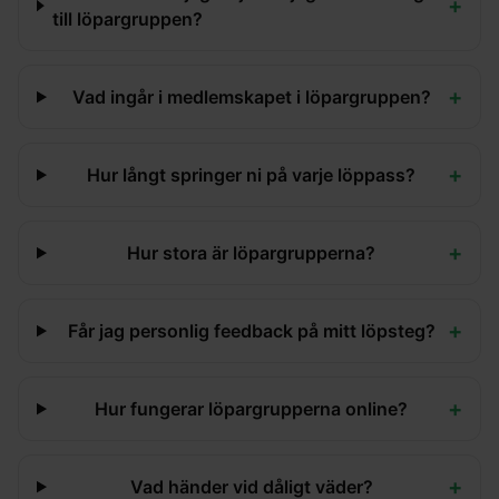
+
till löpargruppen?
+
Vad ingår i medlemskapet i löpargruppen?
+
Hur långt springer ni på varje löppass?
+
Hur stora är löpargrupperna?
+
Får jag personlig feedback på mitt löpsteg?
+
Hur fungerar löpargrupperna online?
+
Vad händer vid dåligt väder?