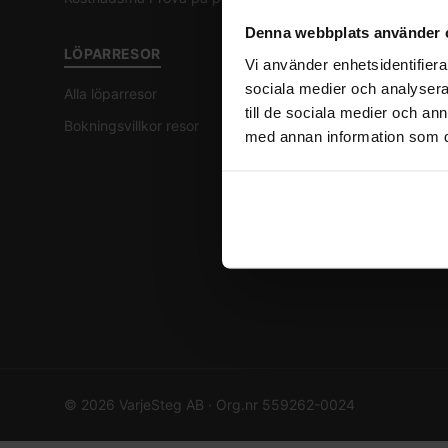
Kostrådgiv
Denna webbplats använder 
LÖPARRESOR
Löpteknik
Vi använder enhetsidentifierar
sociala medier och analysera 
Alla löparresor
Boka tid
till de sociala medier och a
Bokningsvillkor resor
med annan information som du 
FÖRETAG
Företag
Föreläsnin
Friskvård
©
2026
VarjeSteg AB · Org.nr 559262-0024