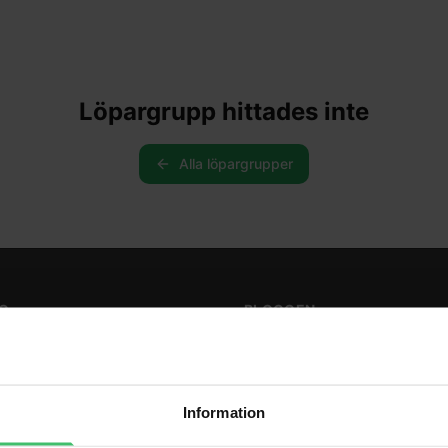
ARGRUPPER & PROGRAM
LÖPARRESOR
COACHING
FÖRETAG
Löpargrupp hittades inte
Alla löpargrupper
G
BLOGGEN
l löpcoaching
Bloggen
räning
BUTIK
Information
aching
ning
Webbutik