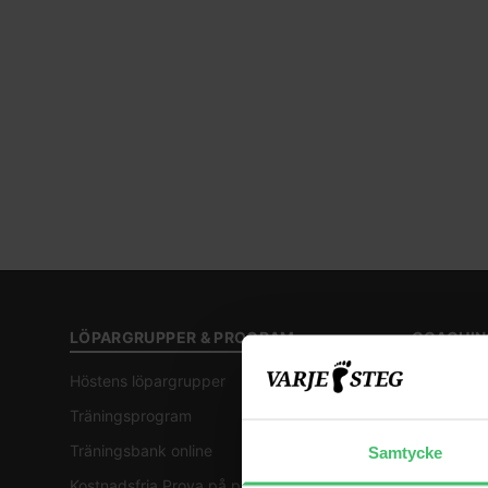
LÖP
LÖPARGRUPPER & PROGRAM
COACHIN
Höstens löpargrupper
Individuel
Träningsprogram
Postural t
Träningsbank online
Online-co
Samtycke
Kostnadsfria Prova på pass (vecka 36)
Skoutprov