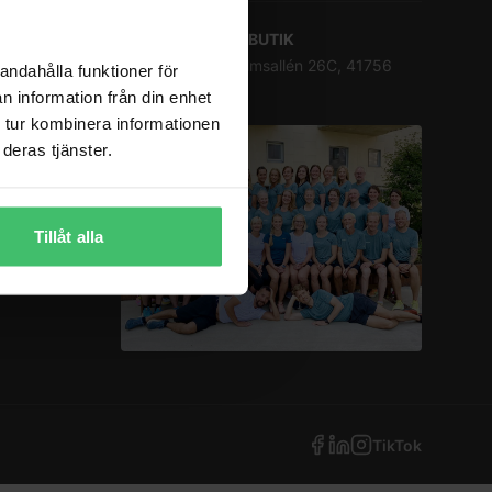
BESÖKSADRESS BUTIK
Göteborg: Lindholmsallén 26C, 41756
andahålla funktioner för
Göteborg
n information från din enhet
 tur kombinera informationen
deras tjänster.
Tillåt alla
TikTok