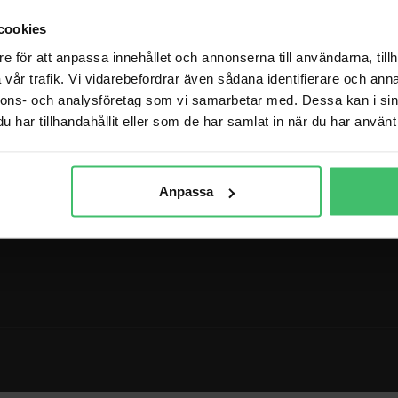
ning
Köpvillkor (varor)
cookies
Köpvillkor löpkurser
e för att anpassa innehållet och annonserna till användarna, tillh
vår trafik. Vi vidarebefordrar även sådana identifierare och anna
nnons- och analysföretag som vi samarbetar med. Dessa kan i sin
MITT KONTO
har tillhandahållit eller som de har samlat in när du har använt 
Mina sidor
Integritets- och cookiepolicy
Anpassa
g