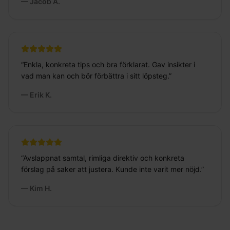
—
Jacob A.
“
Enkla, konkreta tips och bra förklarat. Gav insikter i
vad man kan och bör förbättra i sitt löpsteg.
”
—
Erik K.
“
Avslappnat samtal, rimliga direktiv och konkreta
förslag på saker att justera. Kunde inte varit mer nöjd.
”
—
Kim H.