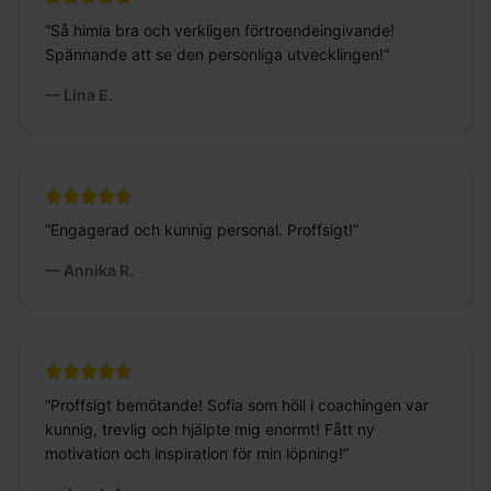
“
Så himla bra och verkligen förtroendeingivande!
Spännande att se den personliga utvecklingen!
”
—
Lina E.
“
Engagerad och kunnig personal. Proffsigt!
”
—
Annika R.
“
Proffsigt bemötande! Sofia som höll i coachingen var
kunnig, trevlig och hjälpte mig enormt! Fått ny
motivation och inspiration för min löpning!
”