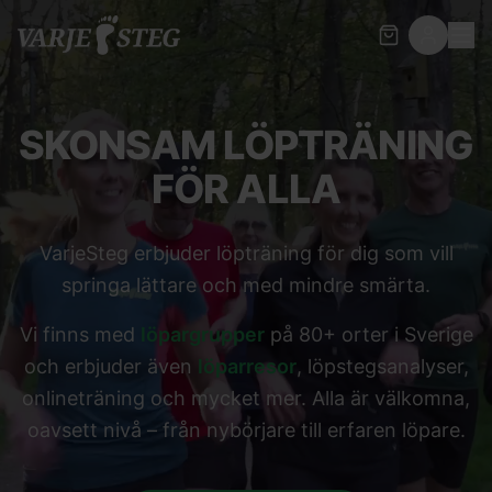
SKONSAM LÖPTRÄNING
FÖR ALLA
VarjeSteg erbjuder löpträning för dig som vill
springa lättare och med mindre smärta.
Vi finns med
löpargrupper
på 80+ orter i Sverige
och erbjuder även
löparresor
, löpstegsanalyser,
onlineträning och mycket mer. Alla är välkomna,
oavsett nivå – från nybörjare till erfaren löpare.