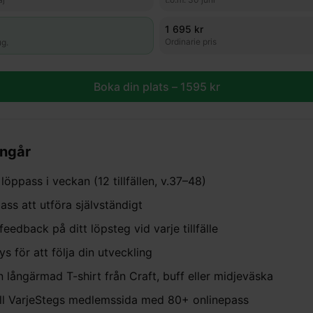
1 695 kr
Ordinarie pris
ug.
Boka din plats –
1595
kr
ingår
löppass i veckan (12 tillfällen, v.37–48)
ass att utföra självständigt
feedback på ditt löpsteg vid varje tillfälle
s för att följa din utveckling
n långärmad T-shirt från Craft, buff eller midjeväska
till VarjeStegs medlemssida med 80+ onlinepass