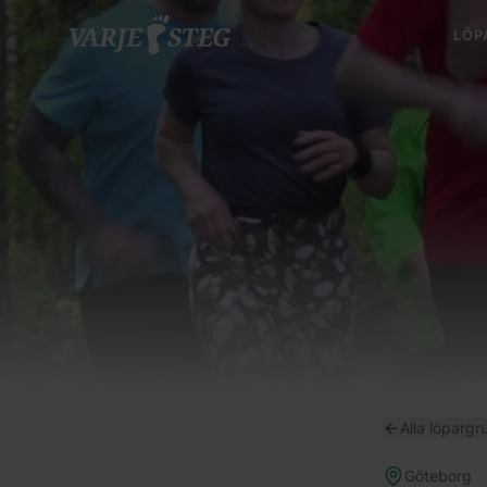
LÖP
Alla löpargr
Göteborg