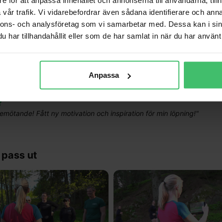
vår trafik. Vi vidarebefordrar även sådana identifierare och anna
reta tips och bra förklarat. Gav insikter i vad man kan och bör förbätt
nnons- och analysföretag som vi samarbetar med. Dessa kan i sin
har tillhandahållit eller som de har samlat in när du har använt 
ra och verkligen förtroende ingivande!
"
Anpassa
bemötande! Fått ny motivation och inspiration för min löpning!
"
 pass ut