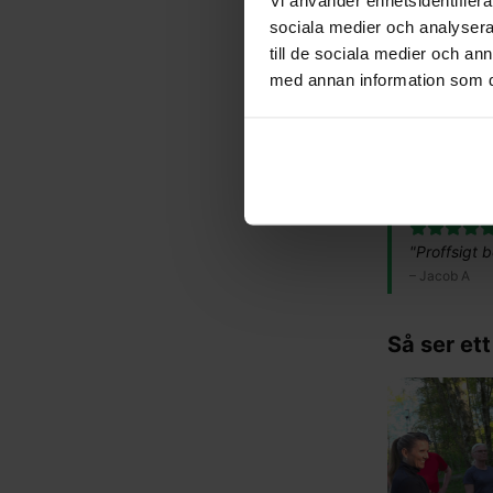
sociala medier och analysera 
"
Enkla, konk
till de sociala medier och a
löpsteg.
"
med annan information som du 
–
Erik, 36 år
"
Så himla b
–
Lina E
"
Proffsigt 
–
Jacob A
Så ser ett