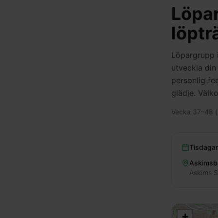
Löpa
löptr
Löpargrupp i
utveckla din
personlig fe
glädje. Välk
Vecka 37–48 (
Tisdagar
Askimsb
Askims S
+