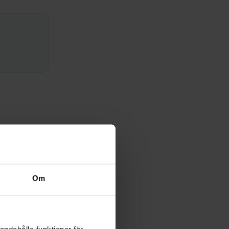
e inte att
Om
inte nu. Att
andahålla funktioner för