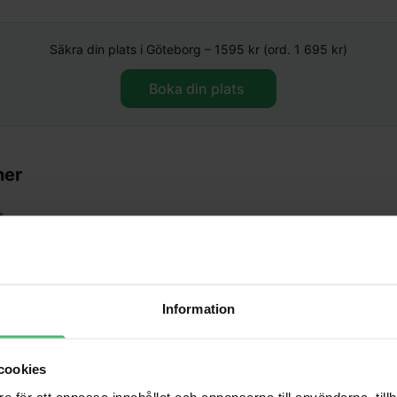
Säkra din plats i
Göteborg
–
1595
kr (ord. 1 695 kr)
Boka din plats ​
ner
gt att något som känts så slitigt nu bara känns kul och njutbart. Trodd
e göra sådan här skillnad både fysiskt och mentalt.
"
Information
idigare försök till löpning alltid fått ont i hälsena och knä. Det får jag 
t teknik har varit avgörande för mig i min löpning.
"
58 år
cookies
e för att anpassa innehållet och annonserna till användarna, tillh