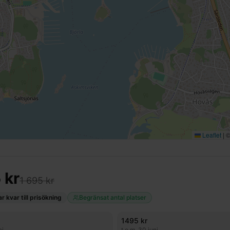
Leaflet
|
5
kr
1 695 kr
 kvar till prisökning
Begränsat antal platser
1495
kr
aj
t.o.m.
30 juni