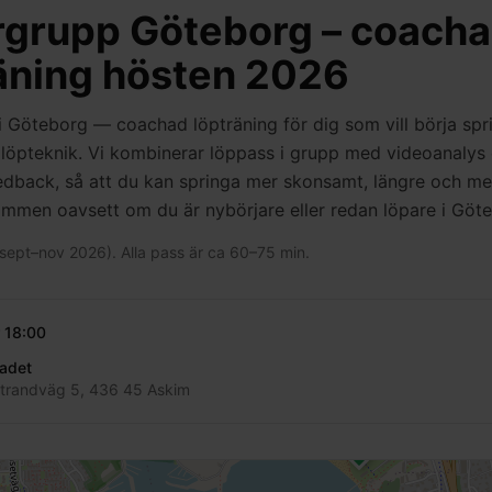
rgrupp Göteborg – coach
äning hösten 2026
 Göteborg — coachad löpträning för dig som vill börja spri
 löpteknik. Vi kombinerar löppass i grupp med videoanalys
edback, så att du kan springa mer skonsamt, längre och m
ommen oavsett om du är nybörjare eller redan löpare i Göt
sept–nov 2026). Alla pass är ca 60–75 min.
18:00
adet
trandväg 5, 436 45 Askim