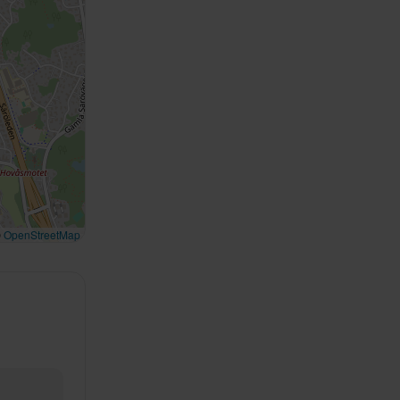
©
OpenStreetMap