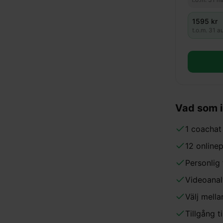
1595
kr
t.o.m.
31 a
Vad som 
1 coachat 
12 onlinep
Personlig 
Videoanaly
Välj mella
Tillgång 