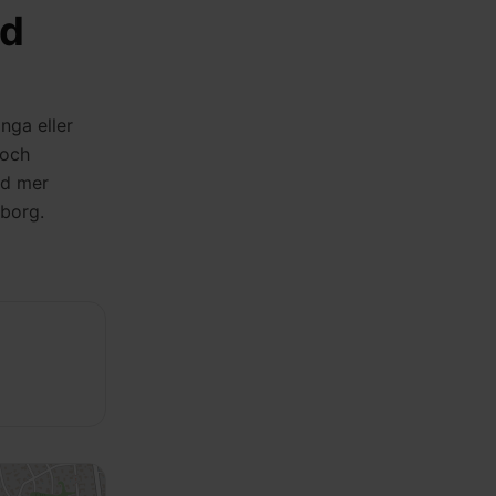
ad
nga eller
 och
ed mer
eborg.