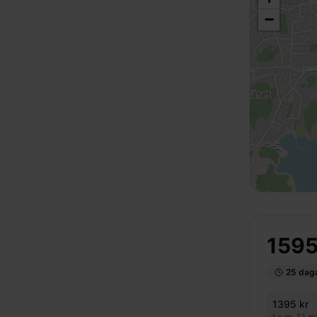
−
159
25
dagar
1395
kr
t.o.m.
31 m