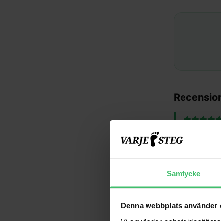
Recensio
"
Helt otroli
teknik kund
–
Malin, 43 år
Samtycke
"
Har under t
lära sig rät
–
Ann-Marie, 
Denna webbplats använder 
Vi använder enhetsidentifierar