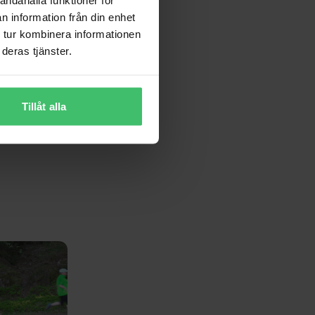
n information från din enhet
ra i sitt
 tur kombinera informationen
deras tjänster.
Tillåt alla