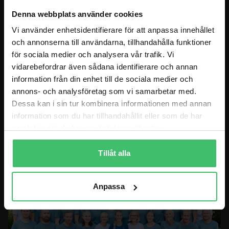
Denna webbplats använder cookies
BLOGGEN
Vi använder enhetsidentifierare för att anpassa innehållet
och annonserna till användarna, tillhandahålla funktioner
BUTIK
för sociala medier och analysera vår trafik. Vi
vidarebefordrar även sådana identifierare och annan
MITT KONTO
information från din enhet till de sociala medier och
KONTAKT
annons- och analysföretag som vi samarbetar med.
Dessa kan i sin tur kombinera informationen med annan
information som du har tillhandahållit eller som de har
BESÖKSADRESS BUTIK
samlat in när du har använt deras tjänster.
Göteborg: Lindholmsallén 26C, 41756 Göteborg
Tillåt alla
Anpassa