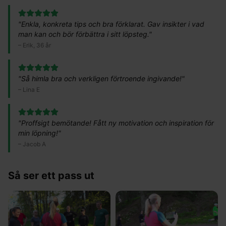
"
Enkla, konkreta tips och bra förklarat. Gav insikter i vad
man kan och bör förbättra i sitt löpsteg.
"
–
Erik, 36 år
"
Så himla bra och verkligen förtroende ingivande!
"
–
Lina E
"
Proffsigt bemötande! Fått ny motivation och inspiration för
min löpning!
"
–
Jacob A
Så ser ett pass ut