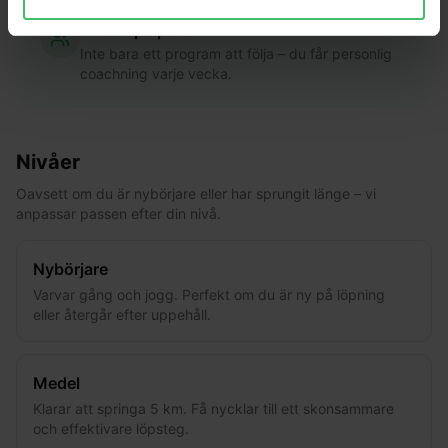
Coach på plats
Inte bara ett program att följa – du får personlig
coachning varje vecka.
Nivåer
Oavsett om du är nybörjare eller har sprungit länge – vi
anpassar passen efter din nivå.
Nybörjare
Varvar gång och jogg. Perfekt om du är ny på löpning
eller återgår efter uppehåll.
Medel
Klarar att springa 5 km. Få nycklar till ett skonsammare
och effektivare löpsteg.