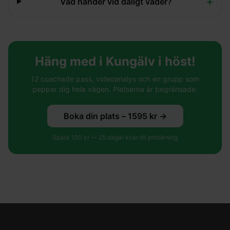
+
Vad händer vid dåligt väder?
Häng med i Kungälv i höst!
12 coachade pass, videoanalys och en grupp som
peppar dig hela vägen. Platserna är begränsade.
Boka din plats –
1595
kr →
Spara
100
kr —
25
dagar kvar till prisökning