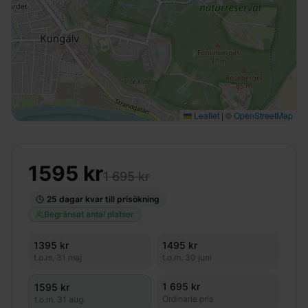
Leaflet
|
©
OpenStreetMap
1595
kr
1 695 kr
25
dagar kvar till prisökning
Begränsat antal platser
1395
kr
1495
kr
t.o.m.
31 maj
t.o.m.
30 juni
1 695 kr
1595
kr
Ordinarie pris
t.o.m.
31 aug.