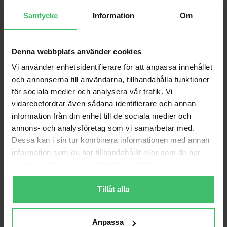
Samtycke
Information
Om
Denna webbplats använder cookies
Vi använder enhetsidentifierare för att anpassa innehållet
och annonserna till användarna, tillhandahålla funktioner
för sociala medier och analysera vår trafik. Vi
vidarebefordrar även sådana identifierare och annan
information från din enhet till de sociala medier och
annons- och analysföretag som vi samarbetar med.
Varför VarjeSteg?
Dessa kan i sin tur kombinera informationen med annan
information som du har tillhandahållit eller som de har
Smärtfri löpning
samlat in när du har använt deras tjänster.
Lär dig en skonsam löpteknik som bygger upp
kroppen istället för att bryta ner den.
Tillåt alla
Videoanalys & feedback
Personlig videoanalys och feedback för att följa
din utveckling.
Anpassa