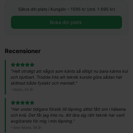
Säkra din plats i
Kungälv
–
1595
kr (ord. 1 695 kr)
Boka din plats ​
Recensioner
"
Helt otroligt att något som känts så slitigt nu bara känns kul
och njutbart. Trodde inte att teknik kunde göra sådan här
skillnad både fysiskt och mentalt.
"
–
Malin, 43 år
"
Har under tidigare försök till löpning alltid fått ont i hälsena
och knä. Det får jag inte nu. Att lära sig rätt teknik har varit
avgörande för mig i min löpning.
"
–
Ann-Marie, 58 år