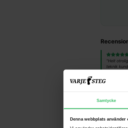
Recensio
"
Helt otroli
teknik kund
–
Malin, 43 år
"
Har under t
lära sig rät
Samtycke
–
Ann-Marie, 
Denna webbplats använder 
"
Enkla, konk
Vi använder enhetsidentifierar