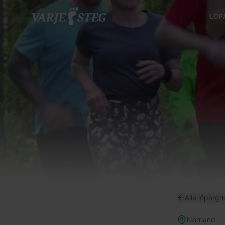
LÖP
Alla löpargr
Norrland