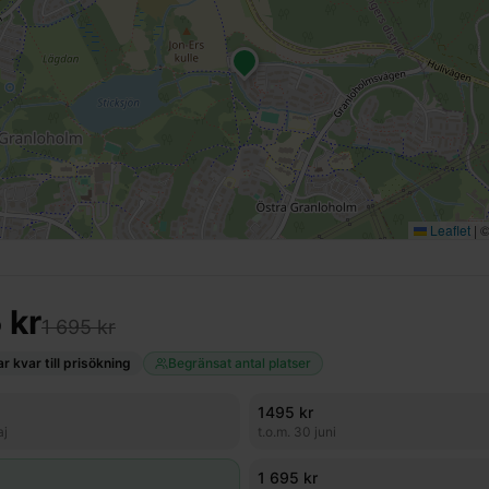
Leaflet
|
5
kr
1 695 kr
 kvar till prisökning
Begränsat antal platser
1495
kr
aj
t.o.m.
30 juni
1 695 kr