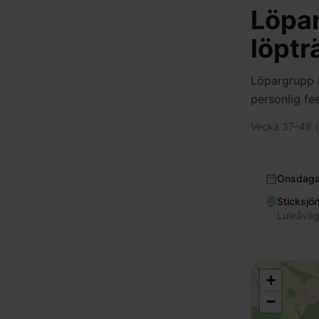
Löpar
löptr
Löpargrupp i
personlig fe
Vecka 37–48 (
Onsdaga
Sticksjö
Luleåväg
+
−