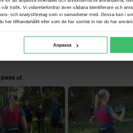
vår trafik. Vi vidarebefordrar även sådana identifierare och anna
nnons- och analysföretag som vi samarbetar med. Dessa kan i sin
har tillhandahållit eller som de har samlat in när du har använt 
ra och verkligen förtroende ingivande!
"
Anpassa
bemötande! Fått ny motivation och inspiration för min löpning!
"
 pass ut