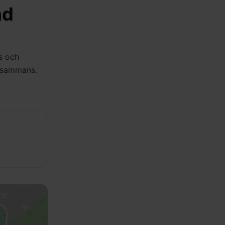
ad
s och
llsammans.