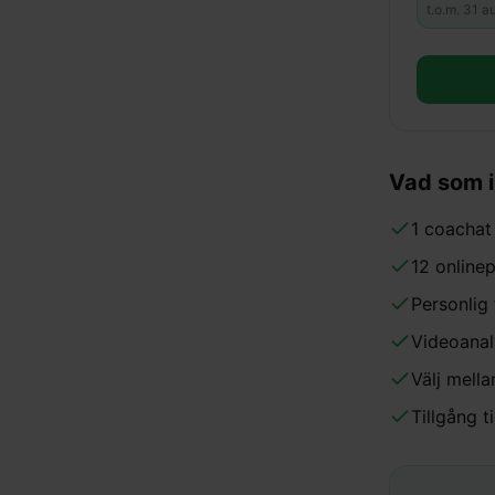
t.o.m.
31 a
Vad som 
1 coachat 
12 onlinep
Personlig 
Videoanaly
Välj mella
Tillgång 