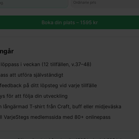
Ordinarie pris
ug.
Boka din plats –
1595
kr
ingår
löppass i veckan (12 tillfällen, v.37–48)
ass att utföra självständigt
feedback på ditt löpsteg vid varje tillfälle
s för att följa din utveckling
n långärmad T-shirt från Craft, buff eller midjeväska
till VarjeStegs medlemssida med 80+ onlinepass