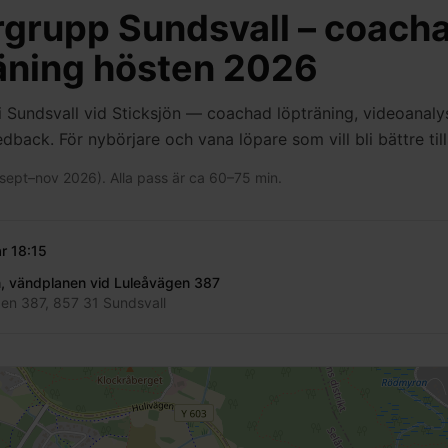
grupp Sundsvall – coach
äning hösten 2026
 Sundsvall vid Sticksjön — coachad löpträning, videoanaly
edback. För nybörjare och vana löpare som vill bli bättre ti
sept–nov 2026). Alla pass är ca 60–75 min.
r
18:15
n, vändplanen vid Luleåvägen 387
en 387, 857 31 Sundsvall