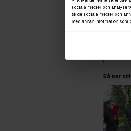
löpsteg.
"
–
Erik, 36 år
sociala medier och analysera 
till de sociala medier och a
med annan information som du 
"
Så himla b
–
Lina E
"
Proffsigt 
–
Jacob A
Så ser ett