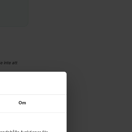
e inte att
inte nu. Att
Om
ra i sitt
andahålla funktioner för