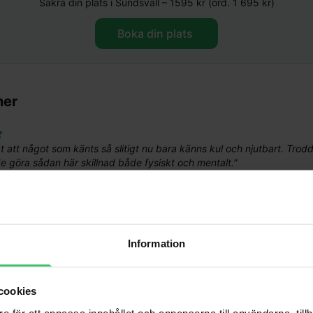
Säkra din plats i
Sundsvall
–
1595
kr (ord. 1 695 kr)
Boka din plats ​
ner
gt att något som känts så slitigt nu bara känns kul och njutbart. Trodd
e göra sådan här skillnad både fysiskt och mentalt.
"
idigare försök till löpning alltid fått ont i hälsena och knä. Det får jag 
t teknik har varit avgörande för mig i min löpning.
"
Information
58 år
cookies
reta tips och bra förklarat. Gav insikter i vad man kan och bör förbätt
e för att anpassa innehållet och annonserna till användarna, tillh