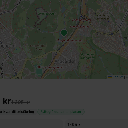
Leaflet
|
5
kr
1 695 kr
 kvar till prisökning
Begränsat antal platser
1495
kr