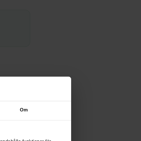
e inte att
Om
inte nu. Att
andahålla funktioner för