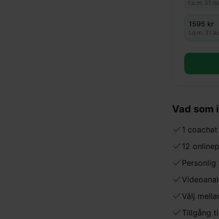
t.o.m.
31 m
1595
kr
t.o.m.
31 a
Vad som 
1 coachat 
12 onlinep
Personlig 
Videoanaly
Välj mella
Tillgång 