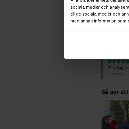
sociala medier och analysera 
"
Enkla, konk
till de sociala medier och a
löpsteg.
"
med annan information som du 
–
Erik, 36 år
"
Så himla b
–
Lina E
"
Proffsigt 
–
Jacob A
Så ser ett