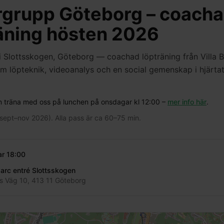
rgrupp Göteborg – coach
äning hösten 2026
 Slottsskogen, Göteborg — coachad löpträning från Villa Be
m löpteknik, videoanalys och en social gemenskap i hjärta
n träna med oss på lunchen på onsdagar kl 12:00 –
mer info här
.
sept–nov 2026). Alla pass är ca 60–75 min.
ar
18:00
lparc entré Slottsskogen
ots Väg 10, 413 11 Göteborg