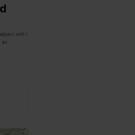
ad
lparc mitt i
t av