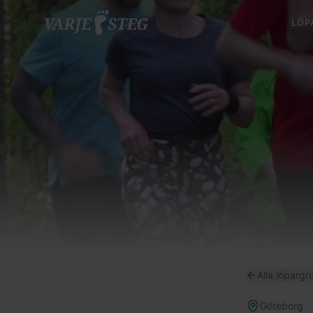
LÖP
Alla löpargr
Göteborg