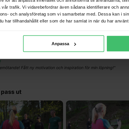
vår trafik. Vi vidarebefordrar även sådana identifierare och anna
reta tips och bra förklarat. Gav insikter i vad man kan och bör förbätt
nnons- och analysföretag som vi samarbetar med. Dessa kan i sin
har tillhandahållit eller som de har samlat in när du har använt 
ra och verkligen förtroende ingivande!
"
Anpassa
bemötande! Fått ny motivation och inspiration för min löpning!
"
 pass ut