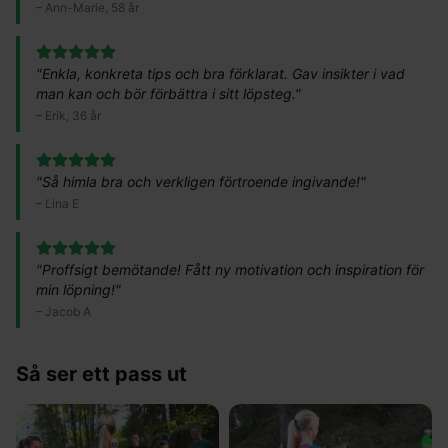
–
Ann-Marie, 58 år
"
Enkla, konkreta tips och bra förklarat. Gav insikter i vad
man kan och bör förbättra i sitt löpsteg.
"
–
Erik, 36 år
"
Så himla bra och verkligen förtroende ingivande!
"
–
Lina E
"
Proffsigt bemötande! Fått ny motivation och inspiration för
min löpning!
"
–
Jacob A
Så ser ett pass ut