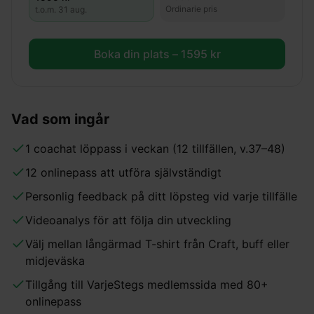
Ordinarie pris
t.o.m.
31 aug.
Boka din plats –
1595
kr
Vad som ingår
1 coachat löppass i veckan (12 tillfällen, v.37–48)
12 onlinepass att utföra självständigt
Personlig feedback på ditt löpsteg vid varje tillfälle
Videoanalys för att följa din utveckling
Välj mellan långärmad T-shirt från Craft, buff eller
midjeväska
Tillgång till VarjeStegs medlemssida med 80+
onlinepass