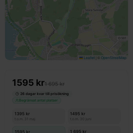
Leaflet
|
©
OpenStreetMap
1595
kr
1 695 kr
26
dagar kvar till prisökning
Begränsat antal platser
1395
kr
1495
kr
t.o.m.
31 maj
t.o.m.
30 juni
1 695 kr
1595
kr