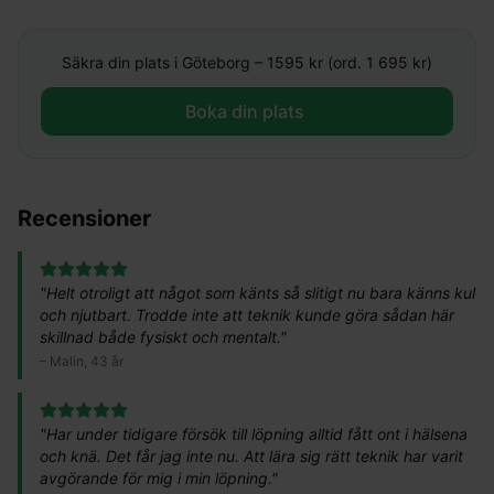
Säkra din plats i
Göteborg
–
1595
kr (ord. 1 695 kr)
Boka din plats ​
Recensioner
"
Helt otroligt att något som känts så slitigt nu bara känns kul
och njutbart. Trodde inte att teknik kunde göra sådan här
skillnad både fysiskt och mentalt.
"
–
Malin, 43 år
"
Har under tidigare försök till löpning alltid fått ont i hälsena
och knä. Det får jag inte nu. Att lära sig rätt teknik har varit
avgörande för mig i min löpning.
"