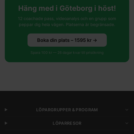
Häng med i Göteborg i höst!
12 coachade pass, videoanalys och en grupp som
peppar dig hela vägen. Platserna är begränsade.
Boka din plats –
1595
kr →
Spara
100
kr —
26
dagar kvar till prisökning
LÖPARGRUPPER & PROGRAM
LÖPARRESOR