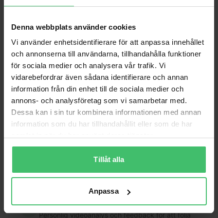
Denna webbplats använder cookies
Vi använder enhetsidentifierare för att anpassa innehållet
och annonserna till användarna, tillhandahålla funktioner
för sociala medier och analysera vår trafik. Vi
vidarebefordrar även sådana identifierare och annan
information från din enhet till de sociala medier och
annons- och analysföretag som vi samarbetar med.
Dessa kan i sin tur kombinera informationen med annan
information som du har tillhandahållit eller som de har
samlat in när du har använt deras tjänster.
Varför VarjeSteg?
Tillåt alla
Smärtfri löpning
Lär dig en skonsam löpteknik som bygger upp
kroppen istället för att bryta ner den.
Anpassa
Videoanalys & feedback
Personlig videoanalys och feedback för att följa