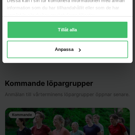
Dessa kan i sin tur kombinera informationen med annan
Sommar Löpkurs (Online)
information som du har tillhandahållit eller som de har
Sommarens 4-veckors löpkurs där löpträningen sker
samlat in när du har använt deras tjänster.
online (v. 26–29). Perfekt för dig som vill hålla igång eller
komma igång med löpningen i sommar.
Tillåt alla
Nivå:
För alla nivåer: från nybörjare till erfaren löpare.
Anpassa
Kommande löpargrupper
Anmälan till vårterminens löpargrupper öppnar senare.
Kommande