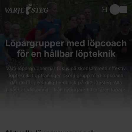
Löpargrupper med löpcoach
för en hållbar löpteknik
Våra löpargrupper har fokus på skonsam och effektiv
löpteknik. Löpträningen sker i grupp med löpcoach
där du får personlig feedback på ditt löpsteg. Alla
nivåer är välkomna – från nybörjare till erfaren löpare.