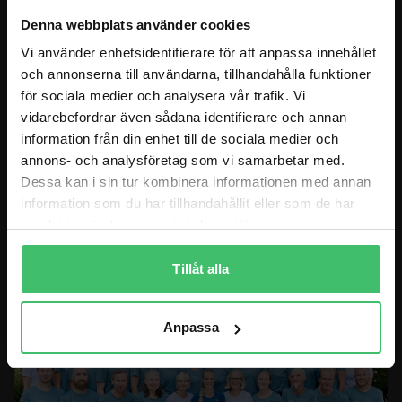
Denna webbplats använder cookies
BLOGGEN
Vi använder enhetsidentifierare för att anpassa innehållet
och annonserna till användarna, tillhandahålla funktioner
BUTIK
för sociala medier och analysera vår trafik. Vi
vidarebefordrar även sådana identifierare och annan
MITT KONTO
information från din enhet till de sociala medier och
KONTAKT
annons- och analysföretag som vi samarbetar med.
Dessa kan i sin tur kombinera informationen med annan
information som du har tillhandahållit eller som de har
BESÖKSADRESS BUTIK
samlat in när du har använt deras tjänster.
Göteborg: Lindholmsallén 26C, 41756 Göteborg
Tillåt alla
Anpassa