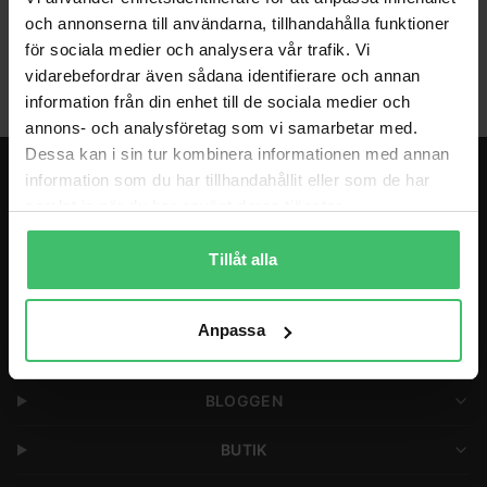
och annonserna till användarna, tillhandahålla funktioner
Coaching
för sociala medier och analysera vår trafik. Vi
vidarebefordrar även sådana identifierare och annan
information från din enhet till de sociala medier och
annons- och analysföretag som vi samarbetar med.
Dessa kan i sin tur kombinera informationen med annan
information som du har tillhandahållit eller som de har
LÖPARGRUPPER & PROGRAM
samlat in när du har använt deras tjänster.
LÖPARRESOR
Tillåt alla
COACHING
Anpassa
FÖRETAG
BLOGGEN
BUTIK