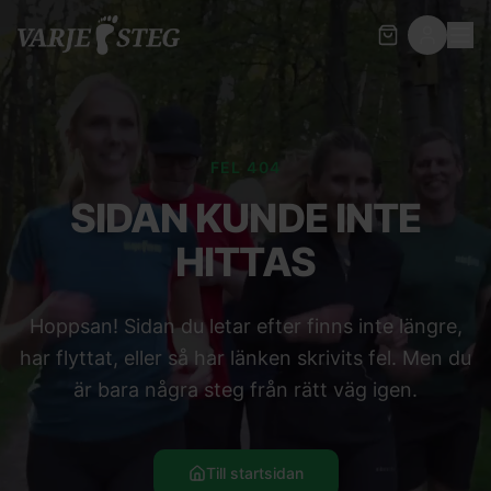
FEL 404
SIDAN KUNDE INTE
HITTAS
Hoppsan! Sidan du letar efter finns inte längre,
har flyttat, eller så har länken skrivits fel. Men du
är bara några steg från rätt väg igen.
Till startsidan