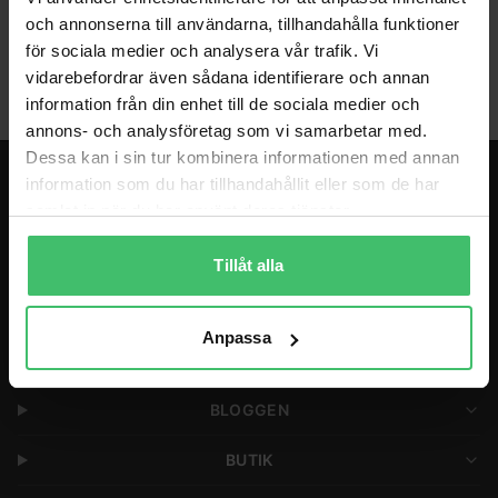
och annonserna till användarna, tillhandahålla funktioner
Coaching
för sociala medier och analysera vår trafik. Vi
vidarebefordrar även sådana identifierare och annan
information från din enhet till de sociala medier och
annons- och analysföretag som vi samarbetar med.
Dessa kan i sin tur kombinera informationen med annan
information som du har tillhandahållit eller som de har
LÖPARGRUPPER & PROGRAM
samlat in när du har använt deras tjänster.
LÖPARRESOR
Tillåt alla
COACHING
Anpassa
FÖRETAG
BLOGGEN
BUTIK