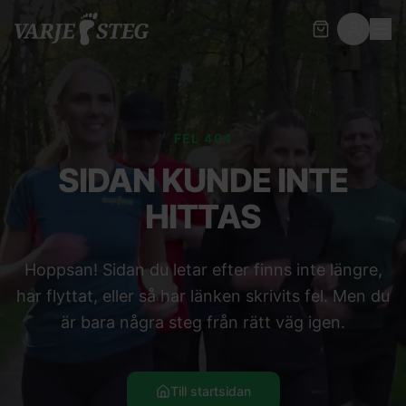
FEL 404
SIDAN KUNDE INTE
HITTAS
Hoppsan! Sidan du letar efter finns inte längre,
har flyttat, eller så har länken skrivits fel. Men du
är bara några steg från rätt väg igen.
Till startsidan