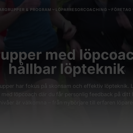
ARGRUPPER & PROGRAM
LÖPARRESOR
COACHING
FÖRETAG
upper med löpcoac
hållbar löpteknik
upper har fokus på skonsam och effektiv löpteknik.
p med löpcoach där du får personlig feedback på ditt l
nivåer är välkomna – från nybörjare till erfaren löpare