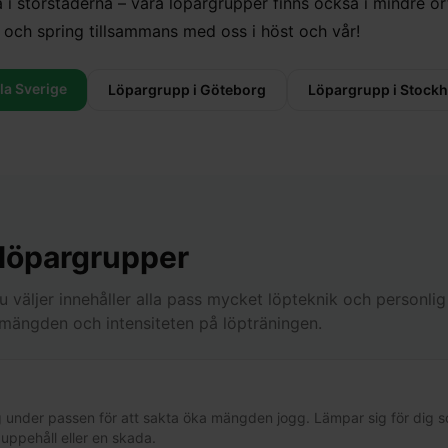
a i storstäderna – våra löpargrupper finns också i mindre ort
och spring tillsammans med oss i höst och vår!
ela Sverige
Löpargrupp i Göteborg
Löpargrupp i Stock
 löpargrupper
du väljer innehåller alla pass mycket löpteknik och personl
r mängden och intensiteten på löpträningen.
 under passen för att sakta öka mängden jogg. Lämpar sig för dig s
t uppehåll eller en skada.