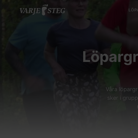
LÖP
Löpargr
Våra löpargr
sker i grup