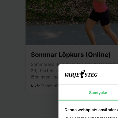
Sommar Löpkurs (Online)
Sommarens 4-veckors löpkurs där löptränin
29). Perfekt för dig som vill hålla igång e
löpningen i sommar.
Nivå:
För alla nivåer: från nybörjare till erfaren löpa
Samtycke
Denna webbplats använder 
Vi använder enhetsidentifierar