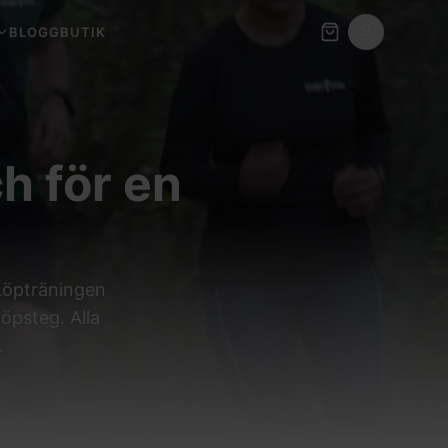
BLOGG
BUTIK
h för en
 Löpträningen
öpsteg. Alla
.