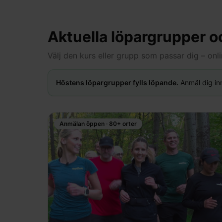
Aktuella löpargrupper o
Välj den kurs eller grupp som passar dig – onli
Höstens löpargrupper fylls löpande.
Anmäl dig inn
Anmälan öppen · 80+ orter