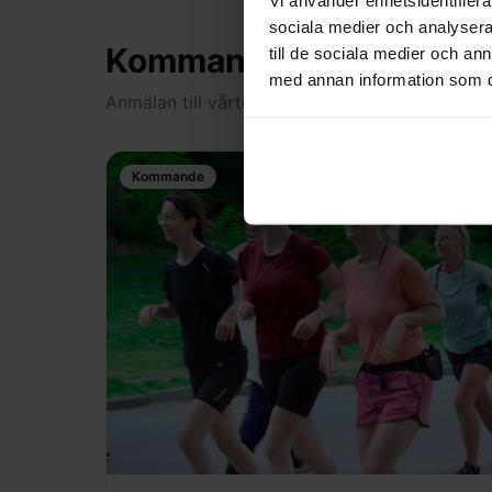
sociala medier och analysera 
Kommande löpargruppe
till de sociala medier och a
med annan information som du 
Anmälan till vårterminens löpargrupper öppnar
Kommande