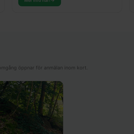
Mer info här!
a omgång öppnar för anmälan inom kort.