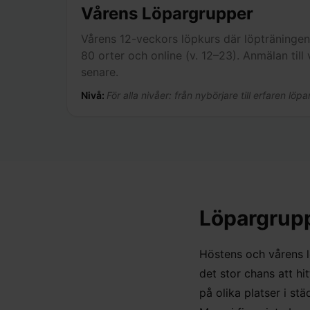
Vårens Löpargrupper
Vårens 12-veckors löpkurs där löpträningen
80 orter och online (v. 12–23). Anmälan til
senare.
Nivå:
För alla nivåer: från nybörjare till erfaren löpa
Löpargrupp
Höstens och vårens l
det stor chans att hi
på olika platser i st