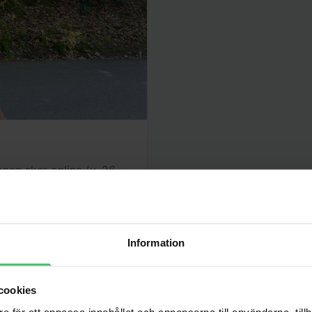
gen sker online (v. 26–
ller komma igång med
re.
Information
cookies
e för att anpassa innehållet och annonserna till användarna, tillh