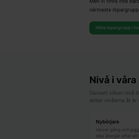
Men vi finns inte bar
närmaste löpargrupp 
Hitta löpargrupp i h
Nivå i våra
Oavsett vilken nivå 
skiljer nivåerna åt ä
Nybörjare
Varvar gång och jogg
eller återgår efter et