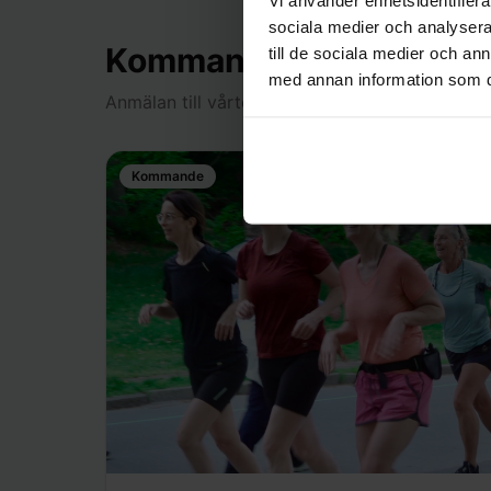
sociala medier och analysera 
Kommande löpargruppe
till de sociala medier och a
med annan information som du 
Anmälan till vårterminens löpargrupper öppnar
Kommande