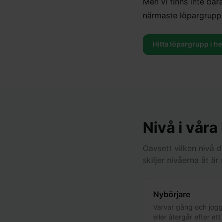
Men vi finns inte bar
närmaste löpargrupp 
Hitta löpargrupp i h
Nivå i våra
Oavsett vilken nivå 
skiljer nivåerna åt ä
Nybörjare
Varvar gång och jogg
eller återgår efter et