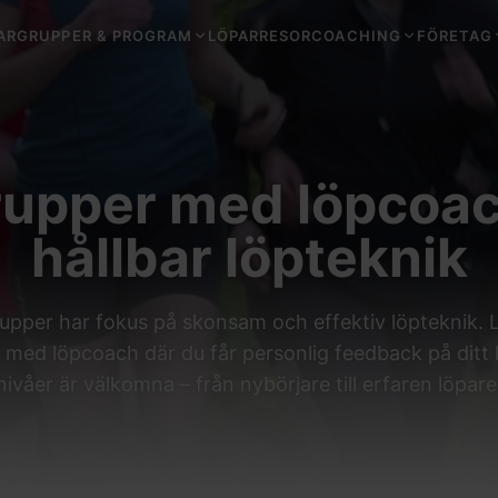
ARGRUPPER & PROGRAM
LÖPARRESOR
COACHING
FÖRETAG
upper med löpcoac
hållbar löpteknik
upper har fokus på skonsam och effektiv löpteknik.
p med löpcoach där du får personlig feedback på ditt l
nivåer är välkomna – från nybörjare till erfaren löpare