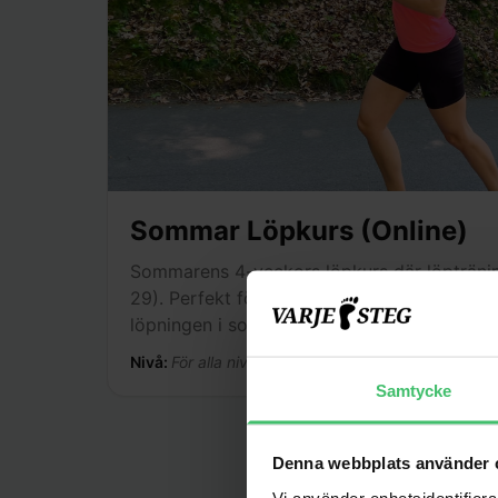
Sommar Löpkurs (Online)
Sommarens 4-veckors löpkurs där löptränin
29). Perfekt för dig som vill hålla igång e
löpningen i sommar.
Nivå:
För alla nivåer: från nybörjare till erfaren löpa
Samtycke
Denna webbplats använder 
Vi använder enhetsidentifierar