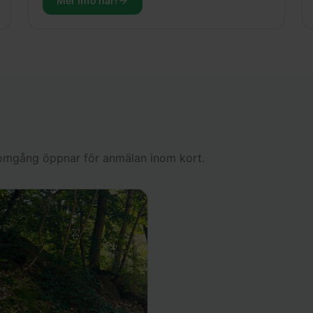
Mer info här!
a omgång öppnar för anmälan inom kort.