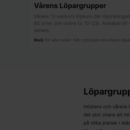
Vårens Löpargrupper
Vårens 12-veckors löpkurs där löpträningen
80 orter och online (v. 12–23). Anmälan til
senare.
Nivå:
För alla nivåer: från nybörjare till erfaren löpa
Löpargrupp
Höstens och vårens l
det stor chans att hi
på olika platser i st