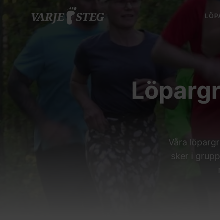
LÖP
Löpargr
Våra löpargr
sker i grup