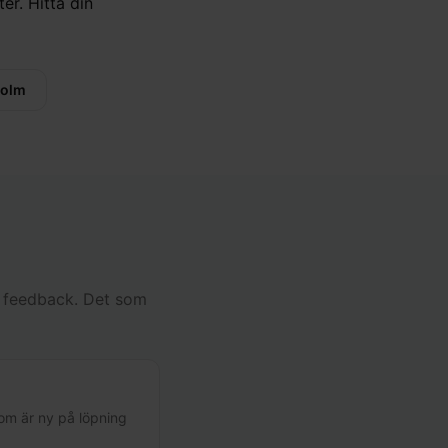
er. Hitta din
holm
ig feedback. Det som
om är ny på löpning