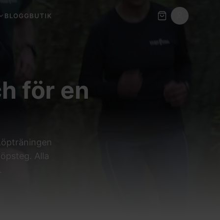
BLOGG
BUTIK
h för en
 Löpträningen
öpsteg. Alla
.