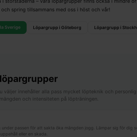
a i storstäderna – våra löpargrupper finns också i mindre ort
och spring tillsammans med oss i höst och vår!
ela Sverige
Löpargrupp i Göteborg
Löpargrupp i Stock
 löpargrupper
du väljer innehåller alla pass mycket löpteknik och personl
r mängden och intensiteten på löpträningen.
 under passen för att sakta öka mängden jogg. Lämpar sig för dig s
t uppehåll eller en skada.