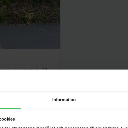
gen sker online (v. 26–
ller komma igång med
re.
Information
cookies
e för att anpassa innehållet och annonserna till användarna, tillh