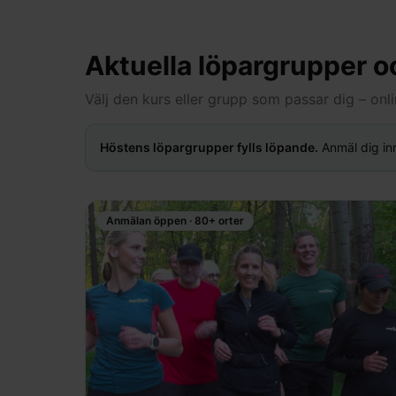
Aktuella löpargrupper o
Välj den kurs eller grupp som passar dig – onli
Höstens löpargrupper fylls löpande.
Anmäl dig inn
Anmälan öppen · 80+ orter