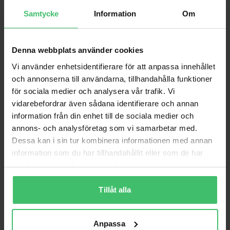
Samtycke
Information
Om
Denna webbplats använder cookies
Vi använder enhetsidentifierare för att anpassa innehållet
och annonserna till användarna, tillhandahålla funktioner
för sociala medier och analysera vår trafik. Vi
vidarebefordrar även sådana identifierare och annan
information från din enhet till de sociala medier och
annons- och analysföretag som vi samarbetar med.
Varför VarjeSteg?
Dessa kan i sin tur kombinera informationen med annan
information som du har tillhandahållit eller som de har
Smärtfri löpning
samlat in när du har använt deras tjänster.
Lär dig en skonsam löpteknik som bygger upp
kroppen istället för att bryta ner den.
Tillåt alla
Videoanalys & feedback
Personlig videoanalys och feedback för att följa
din utveckling.
Anpassa