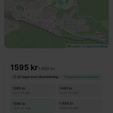
Leaflet
|
©
OpenStreetMap
1595
kr
1 695 kr
22
dagar kvar till prisökning
Begränsat antal platser
1395
kr
1495
kr
t.o.m.
31 maj
t.o.m.
30 juni
1 695 kr
1595
kr
Ordinarie pris
t.o.m.
31 aug.