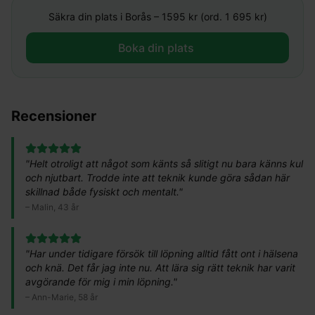
Säkra din plats i
Borås
–
1595
kr (ord. 1 695 kr)
Boka din plats ​
Recensioner
"
Helt otroligt att något som känts så slitigt nu bara känns kul
och njutbart. Trodde inte att teknik kunde göra sådan här
skillnad både fysiskt och mentalt.
"
–
Malin, 43 år
"
Har under tidigare försök till löpning alltid fått ont i hälsena
och knä. Det får jag inte nu. Att lära sig rätt teknik har varit
avgörande för mig i min löpning.
"
–
Ann-Marie, 58 år