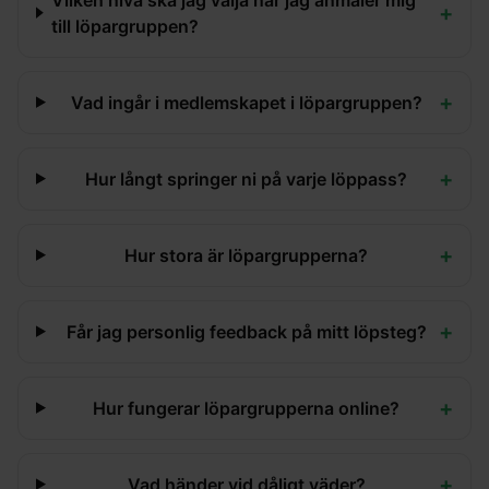
+
till löpargruppen?
+
Vad ingår i medlemskapet i löpargruppen?
+
Hur långt springer ni på varje löppass?
+
Hur stora är löpargrupperna?
+
Får jag personlig feedback på mitt löpsteg?
+
Hur fungerar löpargrupperna online?
+
Vad händer vid dåligt väder?