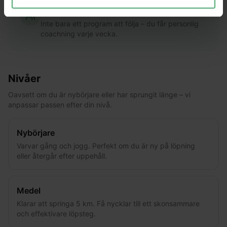
Coach på plats
Inte bara ett program att följa – du får personlig
coachning varje vecka.
Nivåer
Oavsett om du är nybörjare eller har sprungit länge – vi
anpassar passen efter din nivå.
Nybörjare
Varvar gång och jogg. Perfekt om du är ny på löpning
eller återgår efter uppehåll.
Medel
Klarar att springa 5 km. Få nycklar till ett skonsammare
och effektivare löpsteg.