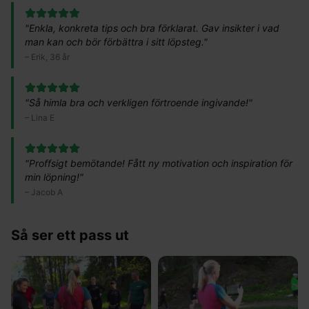
"
Enkla, konkreta tips och bra förklarat. Gav insikter i vad
man kan och bör förbättra i sitt löpsteg.
"
–
Erik, 36 år
"
Så himla bra och verkligen förtroende ingivande!
"
–
Lina E
"
Proffsigt bemötande! Fått ny motivation och inspiration för
min löpning!
"
–
Jacob A
Så ser ett pass ut