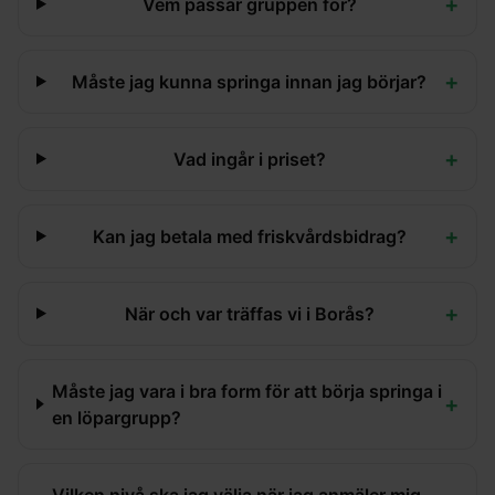
+
Vem passar gruppen för?
+
Måste jag kunna springa innan jag börjar?
+
Vad ingår i priset?
+
Kan jag betala med friskvårdsbidrag?
+
När och var träffas vi i Borås?
Måste jag vara i bra form för att börja springa i
+
en löpargrupp?
Vilken nivå ska jag välja när jag anmäler mig