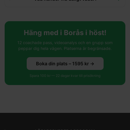
Häng med i Borås i höst!
12 coachade pass, videoanalys och en grupp som
peppar dig hela vägen. Platserna är begränsade.
Boka din plats –
1595
kr →
Spara
100
kr —
22
dagar kvar till prisökning