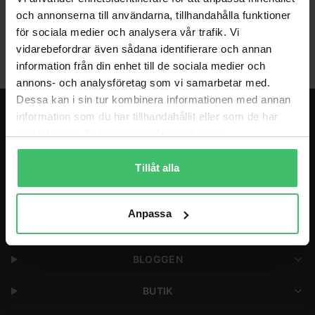
och annonserna till användarna, tillhandahålla funktioner
Coaching
för sociala medier och analysera vår trafik. Vi
vidarebefordrar även sådana identifierare och annan
information från din enhet till de sociala medier och
annons- och analysföretag som vi samarbetar med.
Dessa kan i sin tur kombinera informationen med annan
information som du har tillhandahållit eller som de har
LÖPARGRUPPER & PROGRAM
samlat in när du har använt deras tjänster.
LÖPARRESOR
Tillåt alla
COACHING
Anpassa
FÖRETAG
BLOGGEN
BUTIK