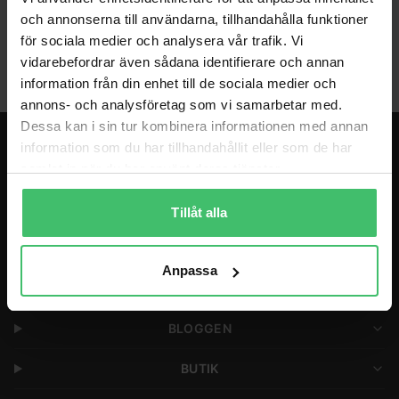
och annonserna till användarna, tillhandahålla funktioner
Coaching
för sociala medier och analysera vår trafik. Vi
vidarebefordrar även sådana identifierare och annan
information från din enhet till de sociala medier och
annons- och analysföretag som vi samarbetar med.
Dessa kan i sin tur kombinera informationen med annan
information som du har tillhandahållit eller som de har
LÖPARGRUPPER & PROGRAM
samlat in när du har använt deras tjänster.
LÖPARRESOR
Tillåt alla
COACHING
Anpassa
FÖRETAG
BLOGGEN
BUTIK