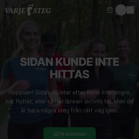
FEL 404
SIDAN KUNDE INTE
HITTAS
Hoppsan! Sidan du letar efter finns inte längre,
har flyttat, eller så har länken skrivits fel. Men du
är bara några steg från rätt väg igen.
Till startsidan