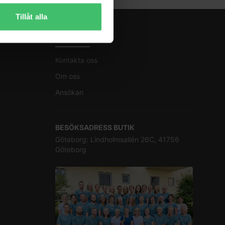
Tillåt alla
KONTAKT
Kontakta oss
Om oss
Ansökan
BESÖKSADRESS BUTIK
Göteborg: Lindholmsallén 26C, 41756
Göteborg