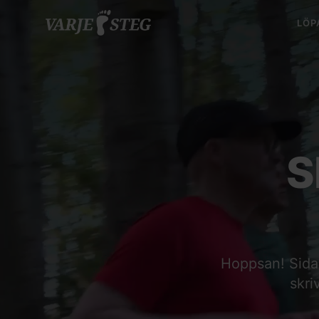
LÖP
S
Hoppsan! Sidan 
skri