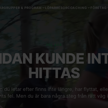
ARGRUPPER & PROGRAM
LÖPARRESOR
COACHING
FÖRETAG
FEL 404
IDAN KUNDE IN
HITTAS
du letar efter finns inte längre, har flyttat, ell
vits fel. Men du är bara några steg från rätt väg 