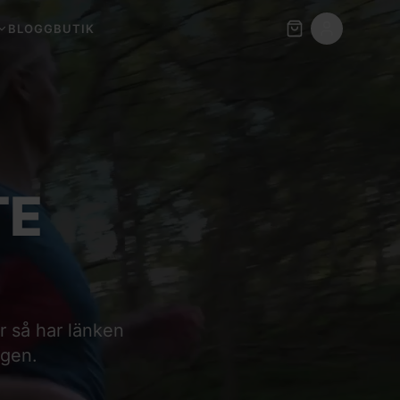
BLOGG
BUTIK
TE
er så har länken
igen.