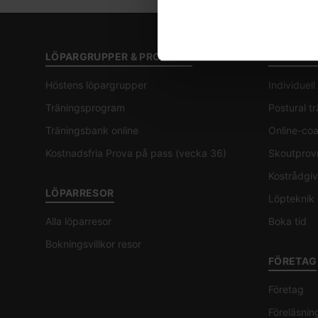
LÖPARGRUPPER & PROGRAM
COACHIN
Höstens löpargrupper
Individuel
Träningsprogram
Postural t
Träningsbank online
Online-co
Kostnadsfria Prova på pass (vecka 36)
Skoutprov
Kostrådgiv
LÖPARRESOR
Löpteknik
Alla löparresor
Boka tid
Bokningsvillkor resor
FÖRETAG
Företag
Föreläsnin