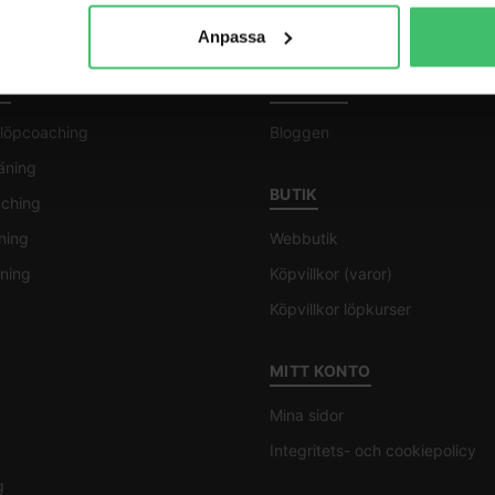
Anpassa
G
BLOGGEN
l löpcoaching
Bloggen
räning
BUTIK
aching
ning
Webbutik
ning
Köpvillkor (varor)
Köpvillkor löpkurser
MITT KONTO
Mina sidor
Integritets- och cookiepolicy
g