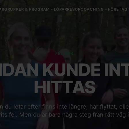
ARGRUPPER & PROGRAM
LÖPARRESOR
COACHING
FÖRETAG
FEL 404
IDAN KUNDE IN
HITTAS
du letar efter finns inte längre, har flyttat, ell
vits fel. Men du är bara några steg från rätt väg 