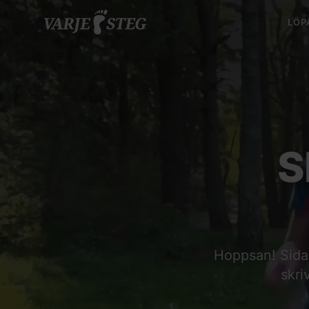
LÖP
S
Hoppsan! Sidan 
skri