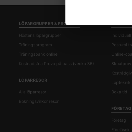
LÖPARGRUPPER & PROGRAM
COACHIN
Höstens löpargrupper
Individuel
Träningsprogram
Postural t
Träningsbank online
Online-co
Kostnadsfria Prova på pass (vecka 36)
Skoutprov
Kostrådgiv
LÖPARRESOR
Löpteknik
Alla löparresor
Boka tid
Bokningsvillkor resor
FÖRETAG
Företag
Föreläsnin