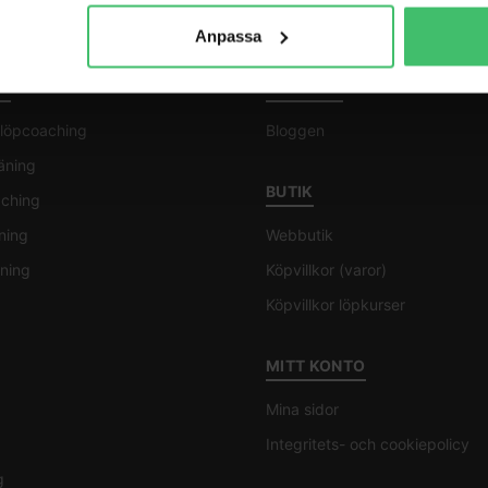
Anpassa
G
BLOGGEN
l löpcoaching
Bloggen
räning
BUTIK
aching
ning
Webbutik
ning
Köpvillkor (varor)
Köpvillkor löpkurser
MITT KONTO
Mina sidor
Integritets- och cookiepolicy
g