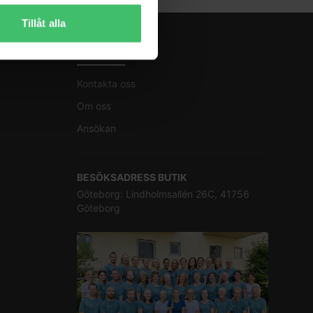
Tillåt alla
KONTAKT
Kontakta oss
Om oss
Ansökan
BESÖKSADRESS BUTIK
Göteborg: Lindholmsallén 26C, 41756
Göteborg