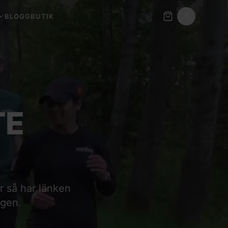
BLOGG
BUTIK
TE
er så har länken
igen.