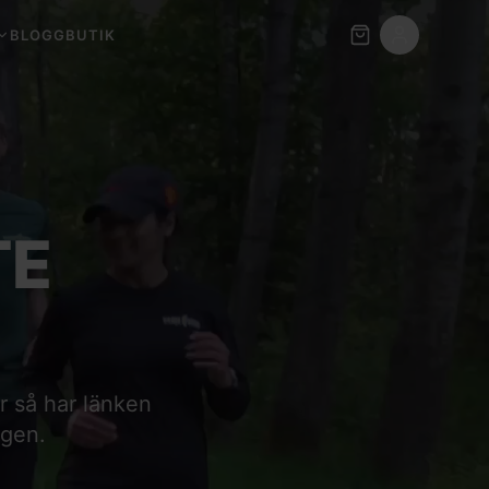
BLOGG
BUTIK
TE
er så har länken
igen.