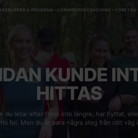
ARGRUPPER & PROGRAM
LÖPARRESOR
COACHING
FÖRETAG
FEL 404
IDAN KUNDE IN
HITTAS
du letar efter finns inte längre, har flyttat, ell
vits fel. Men du är bara några steg från rätt väg 