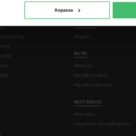
Anpassa
G
BLOGGEN
l löpcoaching
Bloggen
räning
BUTIK
aching
ning
Webbutik
ning
Köpvillkor (varor)
Köpvillkor löpkurser
MITT KONTO
Mina sidor
Integritets- och cookiepolicy
g