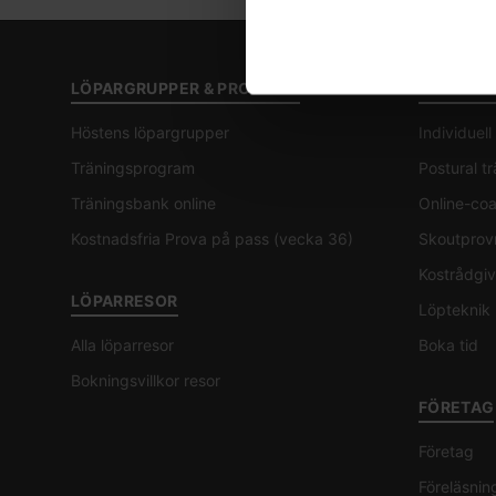
LÖPARGRUPPER & PROGRAM
COACHIN
Höstens löpargrupper
Individuel
Träningsprogram
Postural t
Träningsbank online
Online-co
Kostnadsfria Prova på pass (vecka 36)
Skoutprov
Kostrådgiv
LÖPARRESOR
Löpteknik
Alla löparresor
Boka tid
Bokningsvillkor resor
FÖRETAG
Företag
Föreläsnin