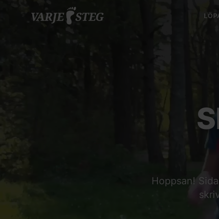
LÖP
S
Hoppsan! Sidan 
skri