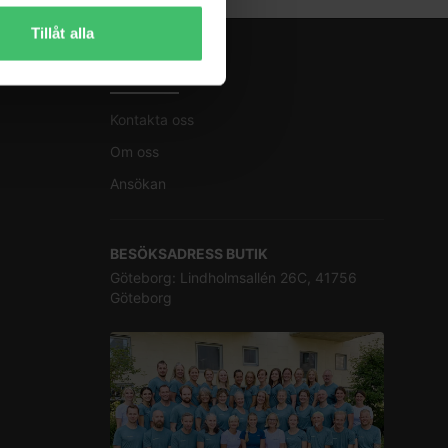
Tillåt alla
KONTAKT
Kontakta oss
Om oss
Ansökan
BESÖKSADRESS BUTIK
Göteborg: Lindholmsallén 26C, 41756
Göteborg