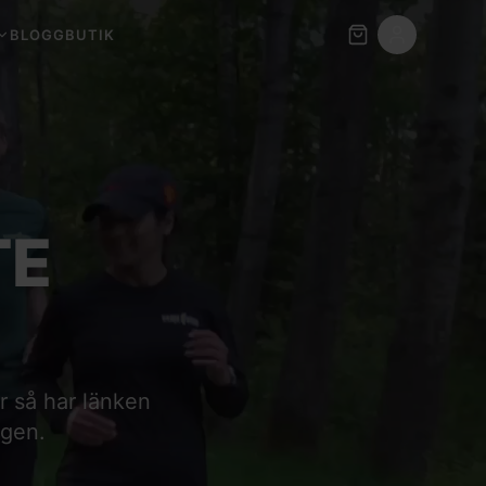
BLOGG
BUTIK
TE
er så har länken
igen.