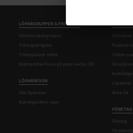
LÖPARGRUPPER & PROGRAM
COACHIN
Höstens löpargrupper
Individuel
Träningsprogram
Postural t
Träningsbank online
Online-co
Kostnadsfria Prova på pass (vecka 36)
Skoutprov
Kostrådgiv
LÖPARRESOR
Löpteknik
Alla löparresor
Boka tid
Bokningsvillkor resor
FÖRETAG
Företag
Föreläsnin