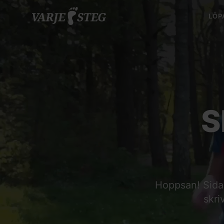
LÖP
S
Hoppsan! Sidan 
skri