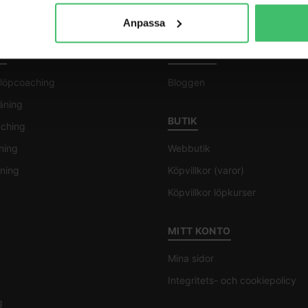
Anpassa
G
BLOGGEN
l löpcoaching
Bloggen
räning
BUTIK
aching
ning
Webbutik
ning
Köpvillkor (varor)
Köpvillkor löpkurser
MITT KONTO
Mina sidor
Integritets- och cookiepolicy
g