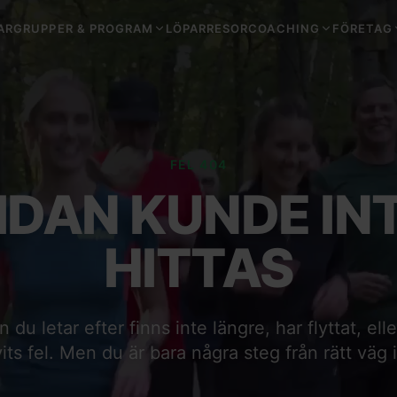
ARGRUPPER & PROGRAM
LÖPARRESOR
COACHING
FÖRETAG
FEL 404
IDAN KUNDE IN
HITTAS
du letar efter finns inte längre, har flyttat, ell
vits fel. Men du är bara några steg från rätt väg 