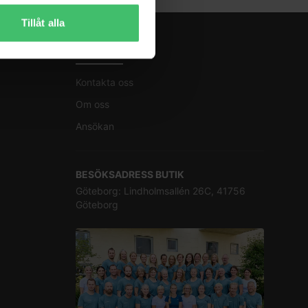
Tillåt alla
KONTAKT
Kontakta oss
Om oss
Ansökan
BESÖKSADRESS BUTIK
Göteborg: Lindholmsallén 26C, 41756
Göteborg