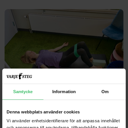
Samtycke
Information
Om
3. Postural träning
Denna webbplats använder cookies
Vi använder enhetsidentifierare för att anpassa innehållet
Vi anpassar övningar som lämpar sig för dig och din
och annonserna till användarna, tillhandahålla funktioner