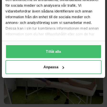
kropp för att optimera din hållning. Var beredd på en
för sociala medier och analysera vår trafik. Vi
lätthetskänsla i kroppen efter övningarna!
vidarebefordrar även sådana identifierare och annan
information från din enhet till de sociala medier och
annons- och analysföretag som vi samarbetar med.
Dessa kan i sin tur kombinera informationen med annan
information som du har tillhandahållit eller som de har
samlat in när du har använt deras tjänster.
Tillåt alla
Anpassa