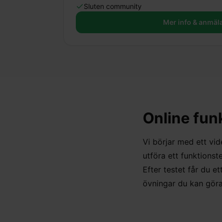
Sluten community
Mer info & anmäl
Online fun
Vi börjar med ett vid
utföra ett funktionst
Efter testet får du et
övningar du kan göra