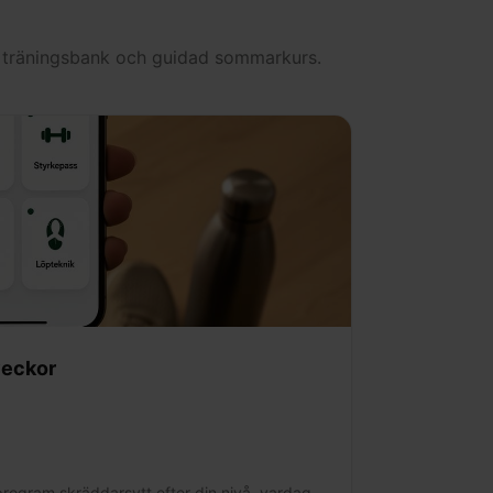
m, träningsbank och guidad sommarkurs.
veckor
rogram skräddarsytt efter din nivå, vardag