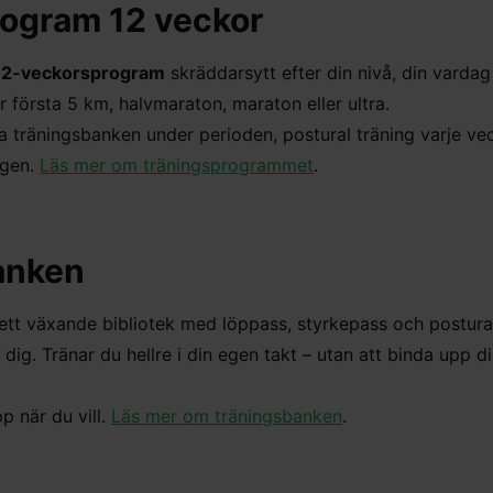
ogram 12 veckor
 12-veckorsprogram
skräddarsytt efter din nivå, din vardag
 första 5 km, halvmaraton, maraton eller ultra.
hela träningsbanken under perioden, postural träning varje ve
ägen.
Läs mer om träningsprogrammet
.
anken
ett växande bibliotek med löppass, styrkepass och postura
dig. Tränar du hellre i din egen takt – utan att binda upp dig 
 när du vill.
Läs mer om träningsbanken
.