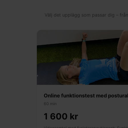
Välj det upplägg som passar dig – frå
Online funktionstest med postural
60 min
1 600 kr
Videosamtal med fysioterapeut/coach. Funkti