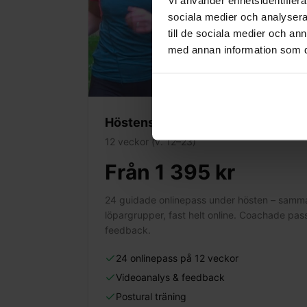
sociala medier och analysera 
till de sociala medier och a
med annan information som du 
Höstens Löpargrupper online
12 veckor (v. 12–23)
Från 1 395 kr
24 guidade onlinepass under hösten – samm
löpargrupper, fast helt online. Coachade pas
feedback.
24 onlinepass på 12 veckor
Videoanalys & feedback
Postural träning