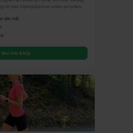
ng till hela träningsbanken under perioden.
r ditt mål
n
ka
Mer info & köp