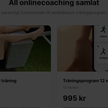
All onlinecoaching samlat
n personligt funktionstest till skräddarsytt träningsprogra
 träning
Träningsprogram 12 
12 veckor
995 kr
onstest live och anpassat
Individanpassat 12-veckorsp