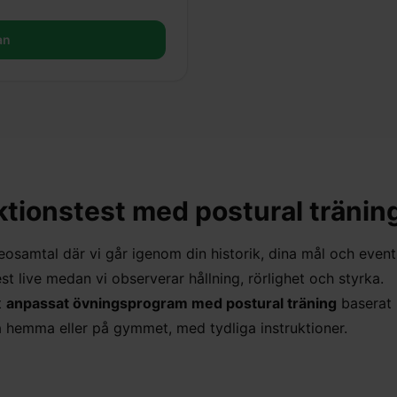
an
ktionstest med postural tränin
eosamtal där vi går igenom din historik, dina mål och event
est live medan vi observerar hållning, rörlighet och styrka.
t
anpassat övningsprogram med postural träning
baserat
 hemma eller på gymmet, med tydliga instruktioner.