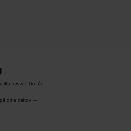
g
uella besvär. Du får
 på dina behov —