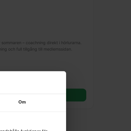
 sommaren – coachning direkt i hörlurarna.
ing och full tillgång till medlemssidan.
er info & anmälan
Om
andahålla funktioner för