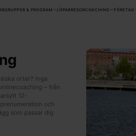
ARGRUPPER & PROGRAM
LÖPARRESOR
COACHING
FÖRETAG
ing
siska orter? Inga
 onlinecoaching – från
darsytt 12-
 prenumeration och
ägg som passar dig