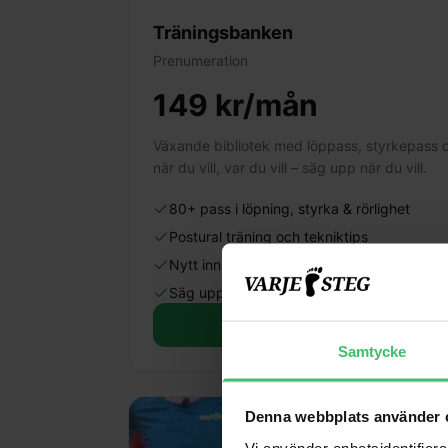
Träningsbanken
Prenumeration
149 kr/mån
Växande bibliotek med löppass, styrkepass o
när du vill, var du vill – säg upp när du vill.
80+ pass i löpning, styrka & rörlighet
Postural träning och tekniktips
Nytt innehåll löpande
Säg upp när du vill
Mer info
Samtycke
Denna webbplats använder 
Vi använder enhetsidentifierar