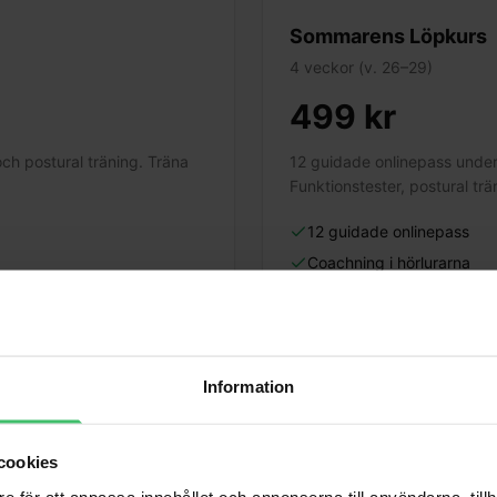
Sommarens Löpkurs
4 veckor (v. 26–29)
499 kr
ch postural träning. Träna
12 guidade onlinepass under
Funktionstester, postural trän
12 guidade onlinepass
Coachning i hörlurarna
Funktions- & löptest
Sluten Facebookgrupp
M
Information
cookies
e för att anpassa innehållet och annonserna till användarna, tillh