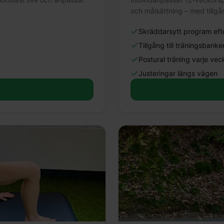
och målsättning – med tillgå
Skräddarsytt program efte
Tillgång till träningsbanke
Postural träning varje vec
Justeringar längs vägen