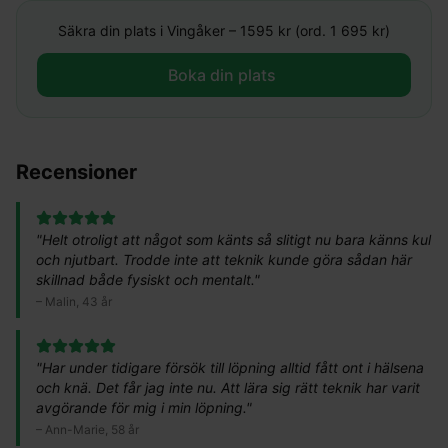
Säkra din plats i
Vingåker
–
1595
kr (ord. 1 695 kr)
Boka din plats ​
Recensioner
"
Helt otroligt att något som känts så slitigt nu bara känns kul
och njutbart. Trodde inte att teknik kunde göra sådan här
skillnad både fysiskt och mentalt.
"
–
Malin, 43 år
"
Har under tidigare försök till löpning alltid fått ont i hälsena
och knä. Det får jag inte nu. Att lära sig rätt teknik har varit
avgörande för mig i min löpning.
"
–
Ann-Marie, 58 år