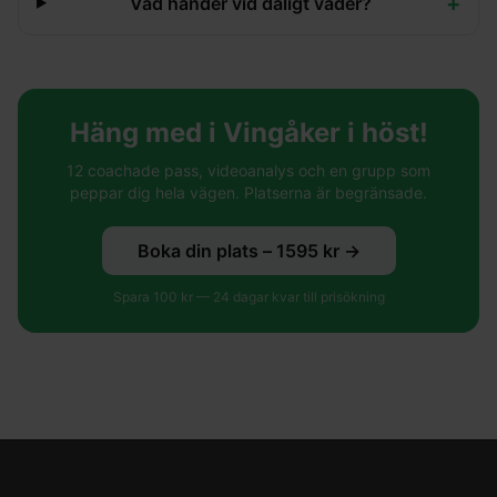
+
Vad händer vid dåligt väder?
Häng med i Vingåker i höst!
12 coachade pass, videoanalys och en grupp som
peppar dig hela vägen. Platserna är begränsade.
Boka din plats –
1595
kr →
Spara
100
kr —
24
dagar kvar till prisökning