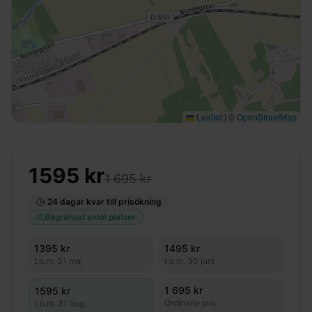
Leaflet
|
©
OpenStreetMap
1595
kr
1 695 kr
24
dagar kvar till prisökning
Begränsat antal platser
1395
kr
1495
kr
t.o.m.
31 maj
t.o.m.
30 juni
1 695 kr
1595
kr
Ordinarie pris
t.o.m.
31 aug.