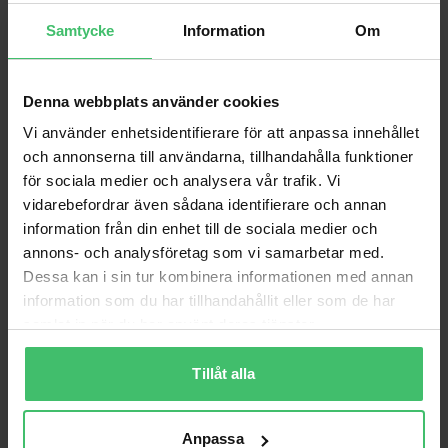
Samtycke
Information
Om
Denna webbplats använder cookies
Vi använder enhetsidentifierare för att anpassa innehållet
och annonserna till användarna, tillhandahålla funktioner
för sociala medier och analysera vår trafik. Vi
vidarebefordrar även sådana identifierare och annan
information från din enhet till de sociala medier och
annons- och analysföretag som vi samarbetar med.
Varför VarjeSteg?
Dessa kan i sin tur kombinera informationen med annan
information som du har tillhandahållit eller som de har
Smärtfri löpning
samlat in när du har använt deras tjänster.
Lär dig en skonsam löpteknik som bygger upp
kroppen istället för att bryta ner den.
Tillåt alla
Videoanalys & feedback
Personlig videoanalys och feedback för att följa
din utveckling.
Anpassa