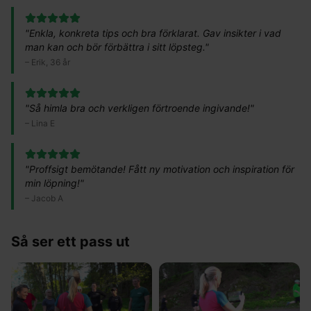
"
Enkla, konkreta tips och bra förklarat. Gav insikter i vad
man kan och bör förbättra i sitt löpsteg.
"
–
Erik, 36 år
"
Så himla bra och verkligen förtroende ingivande!
"
–
Lina E
"
Proffsigt bemötande! Fått ny motivation och inspiration för
min löpning!
"
–
Jacob A
Så ser ett pass ut