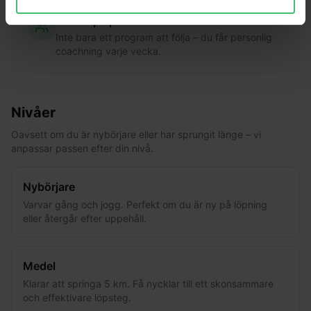
Coach på plats
Inte bara ett program att följa – du får personlig
coachning varje vecka.
Nivåer
Oavsett om du är nybörjare eller har sprungit länge – vi
anpassar passen efter din nivå.
Nybörjare
Varvar gång och jogg. Perfekt om du är ny på löpning
eller återgår efter uppehåll.
Medel
Klarar att springa 5 km. Få nycklar till ett skonsammare
och effektivare löpsteg.