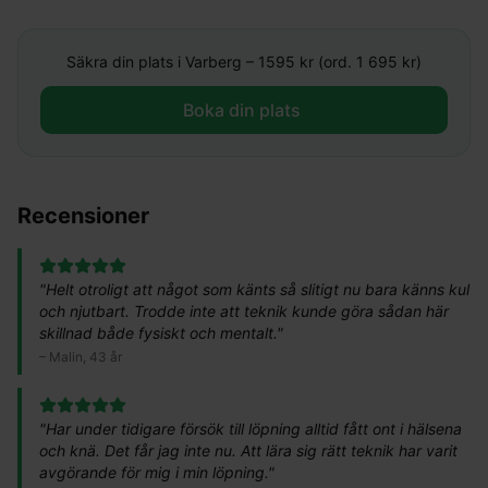
Säkra din plats i
Varberg
–
1595
kr (ord. 1 695 kr)
Boka din plats ​
Recensioner
"
Helt otroligt att något som känts så slitigt nu bara känns kul
och njutbart. Trodde inte att teknik kunde göra sådan här
skillnad både fysiskt och mentalt.
"
–
Malin, 43 år
"
Har under tidigare försök till löpning alltid fått ont i hälsena
och knä. Det får jag inte nu. Att lära sig rätt teknik har varit
avgörande för mig i min löpning.
"