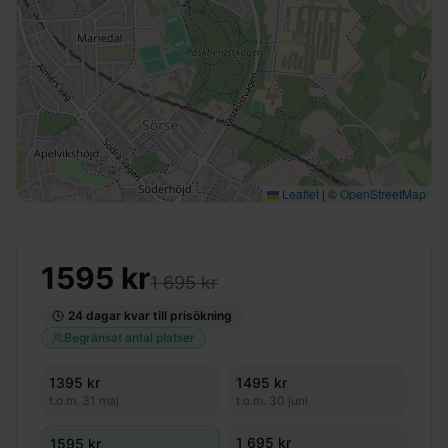
Leaflet
|
©
OpenStreetMap
1595
kr
1 695 kr
24
dagar kvar till prisökning
Begränsat antal platser
1395
kr
1495
kr
t.o.m.
31 maj
t.o.m.
30 juni
1 695 kr
1595
kr