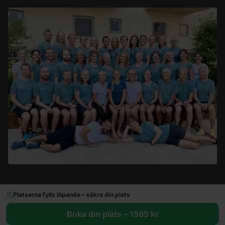
Platserna fylls löpande – säkra din plats
©
2026
VarjeSteg AB · Org.nr 559262-0024
TikTok
Boka din plats –
1595
kr