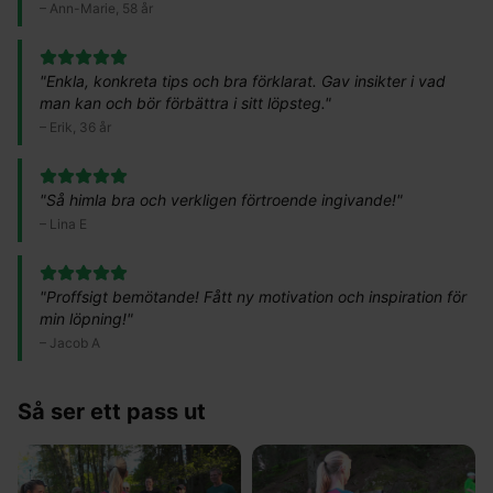
–
Ann-Marie, 58 år
"
Enkla, konkreta tips och bra förklarat. Gav insikter i vad
man kan och bör förbättra i sitt löpsteg.
"
–
Erik, 36 år
"
Så himla bra och verkligen förtroende ingivande!
"
–
Lina E
"
Proffsigt bemötande! Fått ny motivation och inspiration för
min löpning!
"
–
Jacob A
Så ser ett pass ut