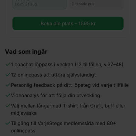
Ordinarie pris
t.o.m.
31 aug.
Boka din plats –
1595
kr
Vad som ingår
1 coachat löppass i veckan (12 tillfällen, v.37–48)
12 onlinepass att utföra självständigt
Personlig feedback på ditt löpsteg vid varje tillfälle
Videoanalys för att följa din utveckling
Välj mellan långärmad T-shirt från Craft, buff eller
midjeväska
Tillgång till VarjeStegs medlemssida med 80+
onlinepass