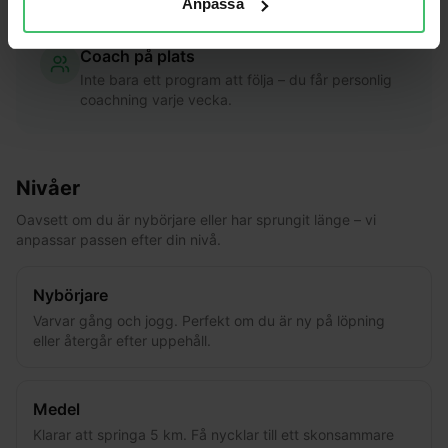
Anpassa
din utveckling.
Coach på plats
Inte bara ett program att följa – du får personlig
coachning varje vecka.
Nivåer
Oavsett om du är nybörjare eller har sprungit länge – vi
anpassar passen efter din nivå.
Nybörjare
Varvar gång och jogg. Perfekt om du är ny på löpning
eller återgår efter uppehåll.
Medel
Klarar att springa 5 km. Få nycklar till ett skonsammare