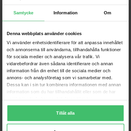
Samtycke
Information
Om
Denna webbplats använder cookies
Vi använder enhetsidentifierare för att anpassa innehållet
och annonserna till användarna, tillhandahålla funktioner
för sociala medier och analysera vår trafik. Vi
vidarebefordrar även sådana identifierare och annan
information från din enhet till de sociala medier och
annons- och analysföretag som vi samarbetar med.
Varför VarjeSteg?
Dessa kan i sin tur kombinera informationen med annan
information som du har tillhandahållit eller som de har
Smärtfri löpning
samlat in när du har använt deras tjänster.
Lär dig en skonsam löpteknik som bygger upp
kroppen istället för att bryta ner den.
Tillåt alla
Videoanalys & feedback
Personlig videoanalys och feedback för att följa