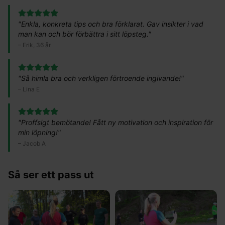
"
Enkla, konkreta tips och bra förklarat. Gav insikter i vad
man kan och bör förbättra i sitt löpsteg.
"
–
Erik, 36 år
"
Så himla bra och verkligen förtroende ingivande!
"
–
Lina E
"
Proffsigt bemötande! Fått ny motivation och inspiration för
min löpning!
"
–
Jacob A
Så ser ett pass ut