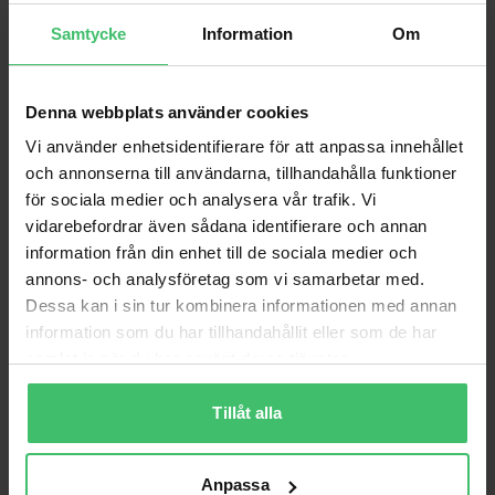
Samtycke
Information
Om
Denna webbplats använder cookies
Vi använder enhetsidentifierare för att anpassa innehållet
och annonserna till användarna, tillhandahålla funktioner
för sociala medier och analysera vår trafik. Vi
vidarebefordrar även sådana identifierare och annan
information från din enhet till de sociala medier och
annons- och analysföretag som vi samarbetar med.
Varför VarjeSteg?
Dessa kan i sin tur kombinera informationen med annan
information som du har tillhandahållit eller som de har
Smärtfri löpning
samlat in när du har använt deras tjänster.
Lär dig en skonsam löpteknik som bygger upp
kroppen istället för att bryta ner den.
Tillåt alla
Videoanalys & feedback
Personlig videoanalys och feedback för att följa
din utveckling.
Anpassa