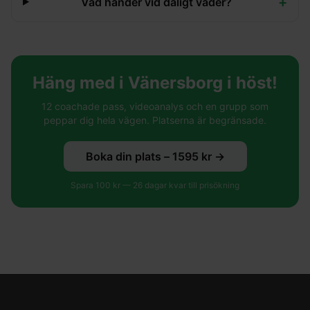
+
Vad händer vid dåligt väder?
Häng med i Vänersborg i höst!
12 coachade pass, videoanalys och en grupp som
peppar dig hela vägen. Platserna är begränsade.
Boka din plats –
1595
kr →
Spara
100
kr —
26
dagar kvar till prisökning