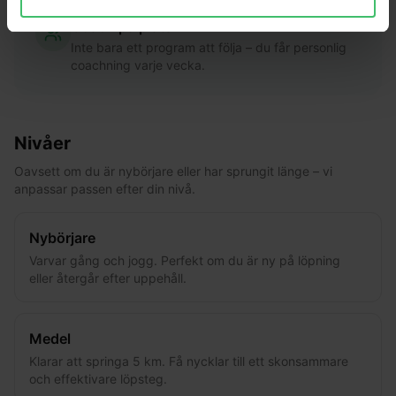
Coach på plats
Inte bara ett program att följa – du får personlig
coachning varje vecka.
Nivåer
Oavsett om du är nybörjare eller har sprungit länge – vi
anpassar passen efter din nivå.
Nybörjare
Varvar gång och jogg. Perfekt om du är ny på löpning
eller återgår efter uppehåll.
Medel
Klarar att springa 5 km. Få nycklar till ett skonsammare
och effektivare löpsteg.