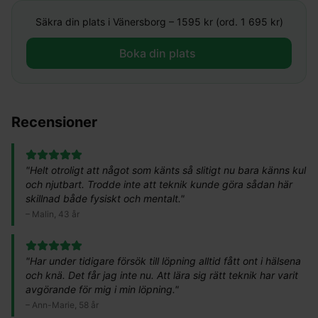
Säkra din plats i
Vänersborg
–
1595
kr (ord. 1 695 kr)
Boka din plats ​
Recensioner
"
Helt otroligt att något som känts så slitigt nu bara känns kul
och njutbart. Trodde inte att teknik kunde göra sådan här
skillnad både fysiskt och mentalt.
"
–
Malin, 43 år
"
Har under tidigare försök till löpning alltid fått ont i hälsena
och knä. Det får jag inte nu. Att lära sig rätt teknik har varit
avgörande för mig i min löpning.
"
–
Ann-Marie, 58 år