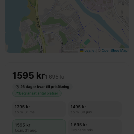
Leaflet
|
©
OpenStreetMap
1595
kr
1 695 kr
26
dagar kvar till prisökning
Begränsat antal platser
1395
kr
1495
kr
t.o.m.
31 maj
t.o.m.
30 juni
1 695 kr
1595
kr
Ordinarie pris
t.o.m.
31 aug.