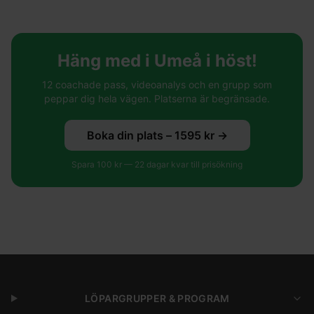
Häng med i Umeå i höst!
12 coachade pass, videoanalys och en grupp som
peppar dig hela vägen. Platserna är begränsade.
Boka din plats –
1595
kr →
Spara
100
kr —
22
dagar kvar till prisökning
LÖPARGRUPPER & PROGRAM