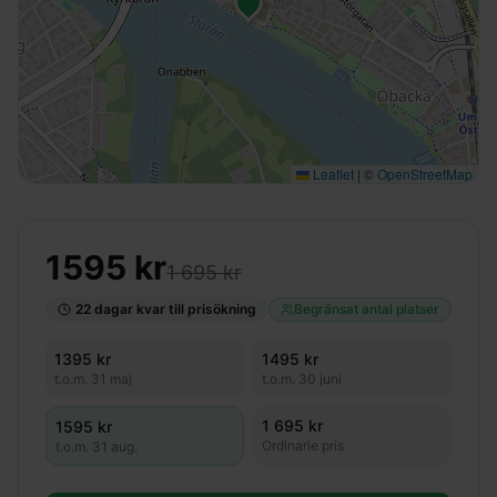
Leaflet
|
©
OpenStreetMap
1595
kr
1 695 kr
22
dagar kvar till prisökning
Begränsat antal platser
1395
kr
1495
kr
t.o.m.
31 maj
t.o.m.
30 juni
1 695 kr
1595
kr
Ordinarie pris
t.o.m.
31 aug.