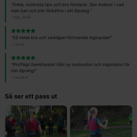
"
Enkla, konkreta tips och bra förklarat. Gav insikter i vad
man kan och bör förbättra i sitt löpsteg.
"
–
Erik, 36 år
"
Så himla bra och verkligen förtroende ingivande!
"
–
Lina E
"
Proffsigt bemötande! Fått ny motivation och inspiration för
min löpning!
"
–
Jacob A
Så ser ett pass ut