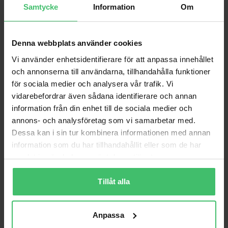
Samtycke
Information
Om
Denna webbplats använder cookies
Vi använder enhetsidentifierare för att anpassa innehållet
och annonserna till användarna, tillhandahålla funktioner
för sociala medier och analysera vår trafik. Vi
vidarebefordrar även sådana identifierare och annan
information från din enhet till de sociala medier och
Varför VarjeSteg?
annons- och analysföretag som vi samarbetar med.
Dessa kan i sin tur kombinera informationen med annan
Smärtfri löpning
information som du har tillhandahållit eller som de har
Lär dig en skonsam löpteknik som bygger upp
samlat in när du har använt deras tjänster.
kroppen istället för att bryta ner den.
Tillåt alla
Videoanalys & feedback
Personlig videoanalys och feedback för att följa
din utveckling.
Anpassa
Coach på plats