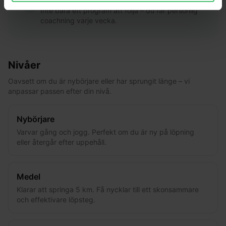
Inte bara ett program att följa – du får personlig
coachning varje vecka.
Nivåer
Oavsett om du är nybörjare eller har sprungit länge – vi
anpassar passen efter din nivå.
Nybörjare
Varvar gång och jogg. Perfekt om du är ny på löpning
eller återgår efter uppehåll.
Medel
Klarar att springa 5 km. Få nycklar till ett skonsammare
och effektivare löpsteg.