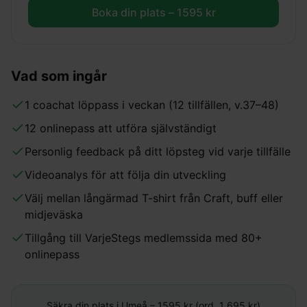
Boka din plats –
1595
kr
Vad som ingår
1 coachat löppass i veckan (12 tillfällen, v.37–48)
12 onlinepass att utföra självständigt
Personlig feedback på ditt löpsteg vid varje tillfälle
Videoanalys för att följa din utveckling
Välj mellan långärmad T-shirt från Craft, buff eller
midjeväska
Tillgång till VarjeStegs medlemssida med 80+
onlinepass
Säkra din plats i
Umeå
–
1595
kr (ord. 1 695 kr)