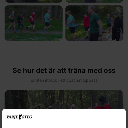
Se hur det är att träna med oss
En liten inblick i ett coachat löppass