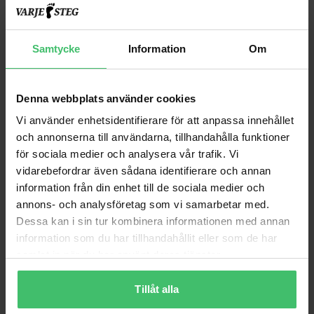
Samtycke
Information
Om
Denna webbplats använder cookies
Vi använder enhetsidentifierare för att anpassa innehållet
och annonserna till användarna, tillhandahålla funktioner
för sociala medier och analysera vår trafik. Vi
vidarebefordrar även sådana identifierare och annan
information från din enhet till de sociala medier och
annons- och analysföretag som vi samarbetar med.
Dessa kan i sin tur kombinera informationen med annan
Varför VarjeSteg?
information som du har tillhandahållit eller som de har
samlat in när du har använt deras tjänster.
Smärtfri löpning
Lär dig en skonsam löpteknik som bygger upp
Tillåt alla
kroppen istället för att bryta ner den.