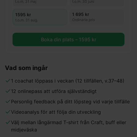
t.o.m.
31 maj
t.o.m.
30 juni
1 695 kr
1595
kr
Ordinarie pris
t.o.m.
31 aug.
Boka din plats –
1595
kr
Vad som ingår
1 coachat löppass i veckan (12 tillfällen, v.37–48)
12 onlinepass att utföra självständigt
Personlig feedback på ditt löpsteg vid varje tillfälle
Videoanalys för att följa din utveckling
Välj mellan långärmad T-shirt från Craft, buff eller
midjeväska