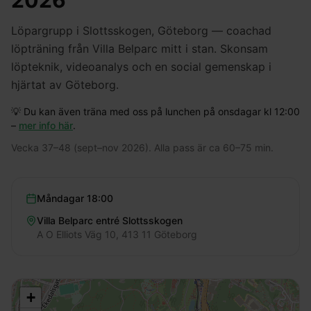
2026
Löpargrupp i Slottsskogen, Göteborg — coachad
löpträning från Villa Belparc mitt i stan. Skonsam
löpteknik, videoanalys och en social gemenskap i
hjärtat av Göteborg.
💡 Du kan även träna med oss på lunchen på onsdagar kl 12:00
–
mer info här
.
Vecka 37–48 (sept–nov 2026). Alla pass är ca 60–75 min.
Måndagar
18:00
Villa Belparc entré Slottsskogen
A O Elliots Väg 10, 413 11 Göteborg
+