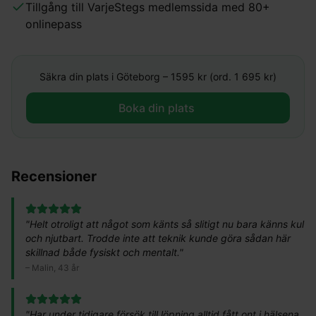
Tillgång till VarjeStegs medlemssida med 80+
onlinepass
Säkra din plats i
Göteborg
–
1595
kr (ord. 1 695 kr)
Boka din plats ​
Recensioner
"
Helt otroligt att något som känts så slitigt nu bara känns kul
och njutbart. Trodde inte att teknik kunde göra sådan här
skillnad både fysiskt och mentalt.
"
–
Malin, 43 år
"
Har under tidigare försök till löpning alltid fått ont i hälsena