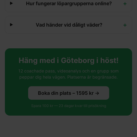
+
Hur fungerar löpargrupperna online?
+
Vad händer vid dåligt väder?
Häng med i Göteborg i höst!
12 coachade pass, videoanalys och en grupp som
peppar dig hela vägen. Platserna är begränsade.
Boka din plats –
1595
kr →
Spara
100
kr —
23
dagar kvar till prisökning