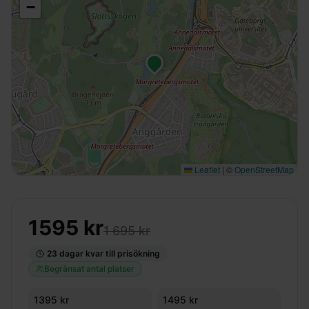
−
Leaflet
|
©
OpenStreetMap
1595
kr
1 695 kr
23
dagar kvar till prisökning
Begränsat antal platser
1395
kr
1495
kr