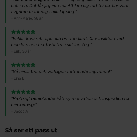
och knä. Det får jag inte nu. Att lära sig rätt teknik har varit
avgörande för mig i min löpning.
"
–
Ann-Marie, 58 år
"
Enkla, konkreta tips och bra förklarat. Gav insikter i vad
man kan och bör förbättra i sitt löpsteg.
"
–
Erik, 36 år
"
Så himla bra och verkligen förtroende ingivande!
"
–
Lina E
"
Proffsigt bemötande! Fått ny motivation och inspiration för
min löpning!
"
–
Jacob A
Så ser ett pass ut