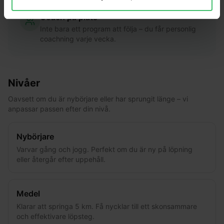
Coach på plats
Inte bara ett program att följa – du får personlig
coachning varje vecka.
Nivåer
Oavsett om du är nybörjare eller har sprungit länge – vi
anpassar passen efter din nivå.
Nybörjare
Varvar gång och jogg. Perfekt om du är ny på löpning
eller återgår efter uppehåll.
Medel
Klarar att springa 5 km. Få nycklar till ett skonsammare
och effektivare löpsteg.