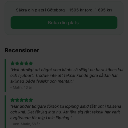
Säkra din plats i
Göteborg
–
1595
kr (ord. 1 695 kr)
Boka din plats ​
Recensioner
"
Helt otroligt att något som känts så slitigt nu bara känns kul
och njutbart. Trodde inte att teknik kunde göra sådan här
skillnad både fysiskt och mentalt.
"
–
Malin, 43 år
"
Har under tidigare försök till löpning alltid fått ont i hälsena
och knä. Det får jag inte nu. Att lära sig rätt teknik har varit
avgörande för mig i min löpning.
"
–
Ann-Marie, 58 år