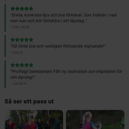
"
Enkla, konkreta tips och bra förklarat. Gav insikter i vad
man kan och bör förbättra i sitt löpsteg.
"
–
Erik, 36 år
"
Så himla bra och verkligen förtroende ingivande!
"
–
Lina E
"
Proffsigt bemötande! Fått ny motivation och inspiration för
min löpning!
"
–
Jacob A
Så ser ett pass ut