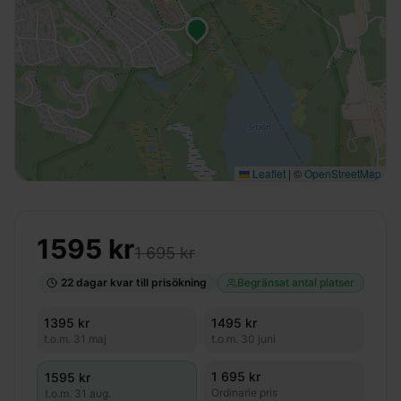
Leaflet
|
©
OpenStreetMap
1595
kr
1 695 kr
22
dagar kvar till prisökning
Begränsat antal platser
1395
kr
1495
kr
t.o.m.
31 maj
t.o.m.
30 juni
1 695 kr
1595
kr
Ordinarie pris
t.o.m.
31 aug.