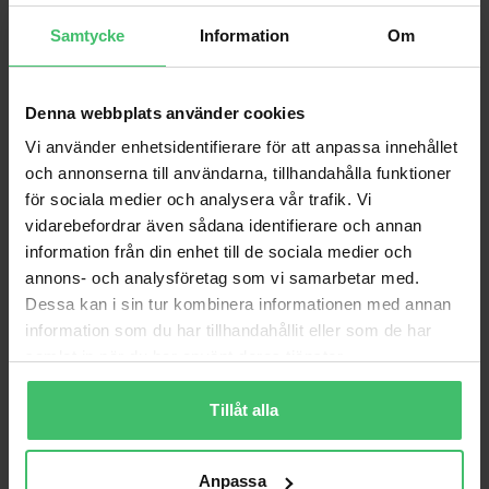
Samtycke
Information
Om
Denna webbplats använder cookies
Vi använder enhetsidentifierare för att anpassa innehållet
och annonserna till användarna, tillhandahålla funktioner
för sociala medier och analysera vår trafik. Vi
vidarebefordrar även sådana identifierare och annan
information från din enhet till de sociala medier och
annons- och analysföretag som vi samarbetar med.
Varför VarjeSteg?
Dessa kan i sin tur kombinera informationen med annan
information som du har tillhandahållit eller som de har
Smärtfri löpning
samlat in när du har använt deras tjänster.
Lär dig en skonsam löpteknik som bygger upp
kroppen istället för att bryta ner den.
Tillåt alla
Videoanalys & feedback
Personlig videoanalys och feedback för att följa
din utveckling.
Anpassa