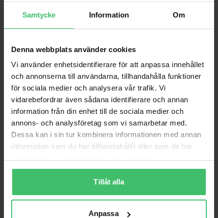
Samtycke
Information
Om
Denna webbplats använder cookies
Vi använder enhetsidentifierare för att anpassa innehållet
och annonserna till användarna, tillhandahålla funktioner
för sociala medier och analysera vår trafik. Vi
vidarebefordrar även sådana identifierare och annan
information från din enhet till de sociala medier och
annons- och analysföretag som vi samarbetar med.
Varför VarjeSteg?
Dessa kan i sin tur kombinera informationen med annan
information som du har tillhandahållit eller som de har
Smärtfri löpning
samlat in när du har använt deras tjänster.
Lär dig en skonsam löpteknik som bygger upp
kroppen istället för att bryta ner den.
Tillåt alla
Videoanalys & feedback
Personlig videoanalys och feedback för att följa
din utveckling.
Anpassa