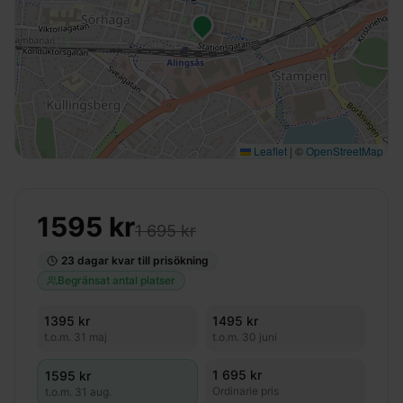
Leaflet
|
©
OpenStreetMap
1595
kr
1 695 kr
23
dagar kvar till prisökning
Begränsat antal platser
1395
kr
1495
kr
t.o.m.
31 maj
t.o.m.
30 juni
1 695 kr
1595
kr
Ordinarie pris
t.o.m.
31 aug.