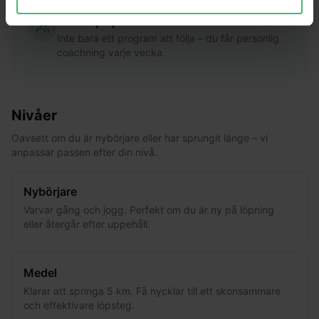
Coach på plats
Inte bara ett program att följa – du får personlig
coachning varje vecka.
Nivåer
Oavsett om du är nybörjare eller har sprungit länge – vi
anpassar passen efter din nivå.
Nybörjare
Varvar gång och jogg. Perfekt om du är ny på löpning
eller återgår efter uppehåll.
Medel
Klarar att springa 5 km. Få nycklar till ett skonsammare
och effektivare löpsteg.