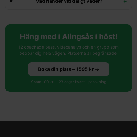
+
Vad händer vid dåligt väder?
Häng med i Alingsås i höst!
12 coachade pass, videoanalys och en grupp som
peppar dig hela vägen. Platserna är begränsade.
Boka din plats –
1595
kr →
Spara
100
kr —
23
dagar kvar till prisökning