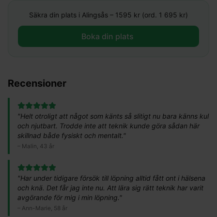
Säkra din plats i
Alingsås
–
1595
kr (ord. 1 695 kr)
Boka din plats ​
Recensioner
"
Helt otroligt att något som känts så slitigt nu bara känns kul
och njutbart. Trodde inte att teknik kunde göra sådan här
skillnad både fysiskt och mentalt.
"
–
Malin, 43 år
"
Har under tidigare försök till löpning alltid fått ont i hälsena
och knä. Det får jag inte nu. Att lära sig rätt teknik har varit
avgörande för mig i min löpning.
"
–
Ann-Marie, 58 år