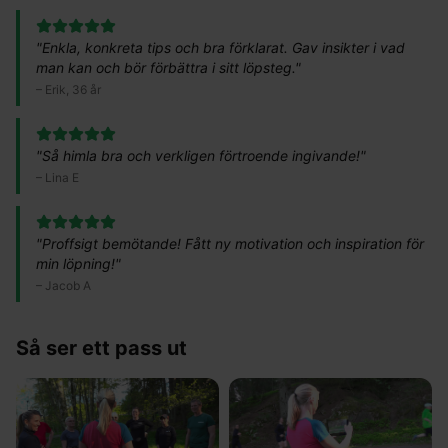
"
Enkla, konkreta tips och bra förklarat. Gav insikter i vad
man kan och bör förbättra i sitt löpsteg.
"
–
Erik, 36 år
"
Så himla bra och verkligen förtroende ingivande!
"
–
Lina E
"
Proffsigt bemötande! Fått ny motivation och inspiration för
min löpning!
"
–
Jacob A
Så ser ett pass ut