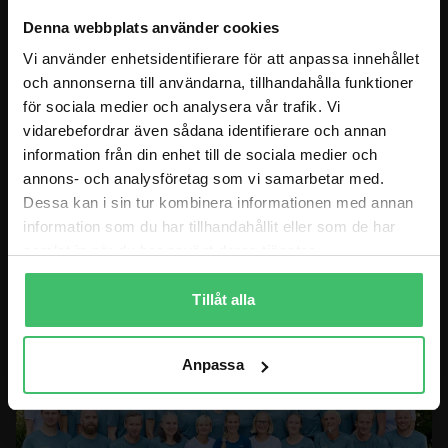
Denna webbplats använder cookies
BLOGGEN
Vi använder enhetsidentifierare för att anpassa innehållet
och annonserna till användarna, tillhandahålla funktioner
BUTIK
för sociala medier och analysera vår trafik. Vi
vidarebefordrar även sådana identifierare och annan
MITT KONTO
information från din enhet till de sociala medier och
KONTAKT
annons- och analysföretag som vi samarbetar med.
Dessa kan i sin tur kombinera informationen med annan
information som du har tillhandahållit eller som de har
BESÖKSADRESS BUTIK
samlat in när du har använt deras tjänster.
Göteborg: Lindholmsallén 26C, 41756 Göteborg
Tillåt alla
Anpassa