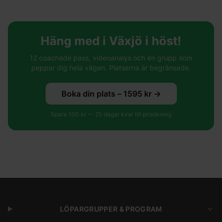
Häng med i Växjö i höst!
12 coachade pass, videoanalys och en grupp som
peppar dig hela vägen. Platserna är begränsade.
Boka din plats –
1595
kr →
Spara
100
kr —
25
dagar kvar till prisökning
LÖPARGRUPPER & PROGRAM