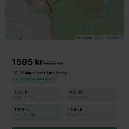
Leaflet
|
©
OpenStreetMap
1595
kr
1 695 kr
25
dagar kvar till prisökning
Begränsat antal platser
1395
kr
1495
kr
t.o.m.
31 maj
t.o.m.
30 juni
1 695 kr
1595
kr
Ordinarie pris
t.o.m.
31 aug.