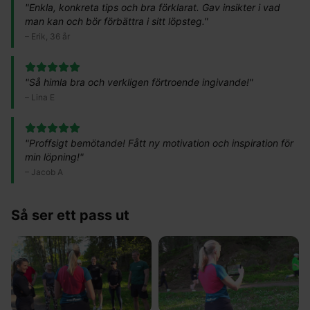
"
Enkla, konkreta tips och bra förklarat. Gav insikter i vad
man kan och bör förbättra i sitt löpsteg.
"
–
Erik, 36 år
"
Så himla bra och verkligen förtroende ingivande!
"
–
Lina E
"
Proffsigt bemötande! Fått ny motivation och inspiration för
min löpning!
"
–
Jacob A
Så ser ett pass ut