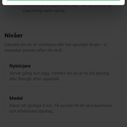
Inte bara ett program att följa – du får personlig
coachning varje vecka.
Nivåer
Oavsett om du är nybörjare eller har sprungit länge – vi
anpassar passen efter din nivå.
Nybörjare
Varvar gång och jogg. Perfekt om du är ny på löpning
eller återgår efter uppehåll.
Medel
Klarar att springa 5 km. Få nycklar till ett skonsammare
och effektivare löpsteg.