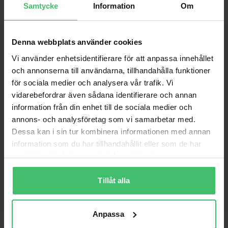
Samtycke
Information
Om
Denna webbplats använder cookies
Vi använder enhetsidentifierare för att anpassa innehållet
och annonserna till användarna, tillhandahålla funktioner
för sociala medier och analysera vår trafik. Vi
vidarebefordrar även sådana identifierare och annan
information från din enhet till de sociala medier och
Varför VarjeSteg?
annons- och analysföretag som vi samarbetar med.
Dessa kan i sin tur kombinera informationen med annan
Smärtfri löpning
information som du har tillhandahållit eller som de har
Lär dig en skonsam löpteknik som bygger upp
samlat in när du har använt deras tjänster.
kroppen istället för att bryta ner den.
Videoanalys & feedback
Tillåt alla
Personlig videoanalys och feedback för att följa
din utveckling.
Anpassa
Coach på plats