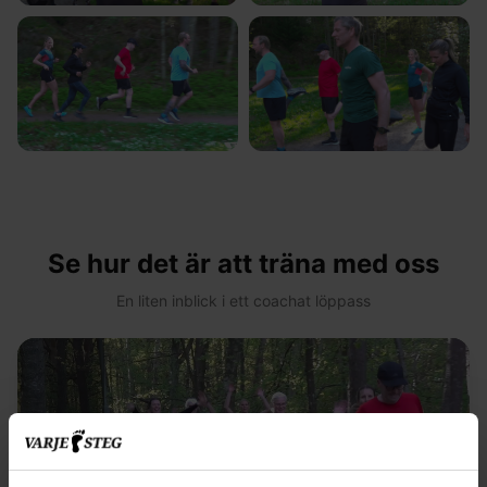
Se hur det är att träna med oss
En liten inblick i ett coachat löppass