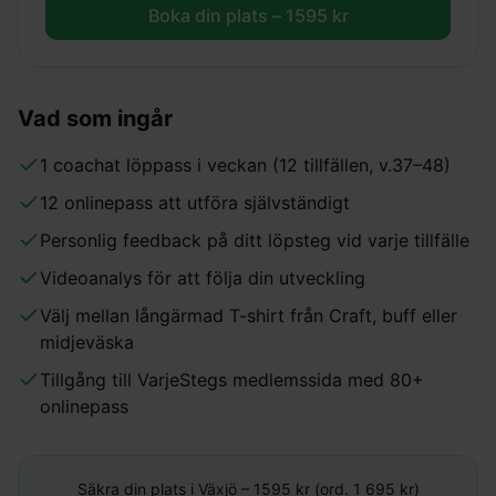
Boka din plats –
1595
kr
Vad som ingår
1 coachat löppass i veckan (12 tillfällen, v.37–48)
12 onlinepass att utföra självständigt
Personlig feedback på ditt löpsteg vid varje tillfälle
Videoanalys för att följa din utveckling
Välj mellan långärmad T-shirt från Craft, buff eller
midjeväska
Tillgång till VarjeStegs medlemssida med 80+
onlinepass
Säkra din plats i
Växjö
–
1595
kr (ord. 1 695 kr)