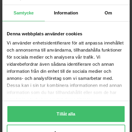
Samtycke
Information
Om
Denna webbplats använder cookies
Vi använder enhetsidentifierare för att anpassa innehållet
och annonserna till användarna, tillhandahålla funktioner
för sociala medier och analysera vår trafik. Vi
vidarebefordrar även sådana identifierare och annan
information från din enhet till de sociala medier och
annons- och analysföretag som vi samarbetar med.
Varför VarjeSteg?
Dessa kan i sin tur kombinera informationen med annan
information som du har tillhandahållit eller som de har
Smärtfri löpning
samlat in när du har använt deras tjänster.
Lär dig en skonsam löpteknik som bygger upp
kroppen istället för att bryta ner den.
Tillåt alla
Videoanalys & feedback
Personlig videoanalys och feedback för att följa