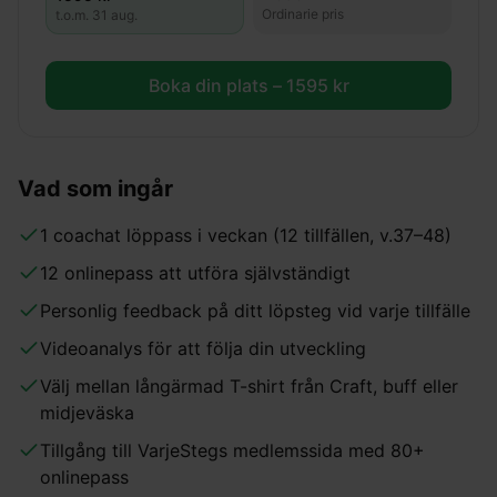
Ordinarie pris
t.o.m.
31 aug.
Boka din plats –
1595
kr
Vad som ingår
1 coachat löppass i veckan (12 tillfällen, v.37–48)
12 onlinepass att utföra självständigt
Personlig feedback på ditt löpsteg vid varje tillfälle
Videoanalys för att följa din utveckling
Välj mellan långärmad T-shirt från Craft, buff eller
midjeväska
Tillgång till VarjeStegs medlemssida med 80+
onlinepass