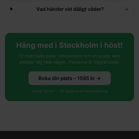
+
Vad händer vid dåligt väder?
Häng med i Stockholm i höst!
12 coachade pass, videoanalys och en grupp som
peppar dig hela vägen. Platserna är begränsade.
Boka din plats –
1595
kr →
Spara
100
kr —
25
dagar kvar till prisökning