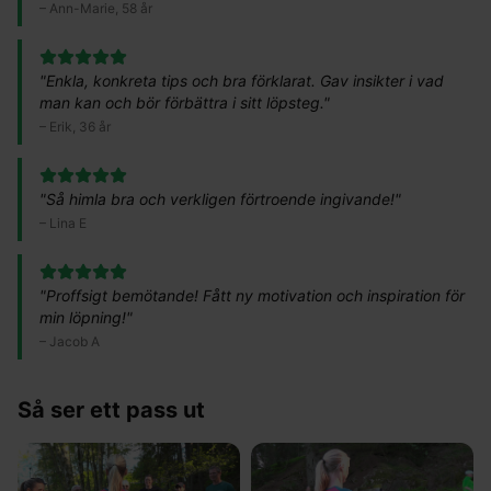
–
Ann-Marie, 58 år
"
Enkla, konkreta tips och bra förklarat. Gav insikter i vad
man kan och bör förbättra i sitt löpsteg.
"
–
Erik, 36 år
"
Så himla bra och verkligen förtroende ingivande!
"
–
Lina E
"
Proffsigt bemötande! Fått ny motivation och inspiration för
min löpning!
"
–
Jacob A
Så ser ett pass ut