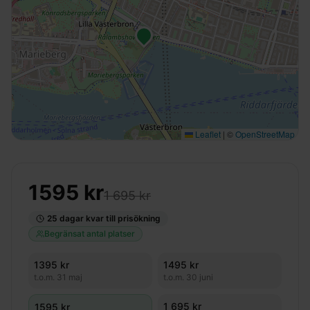
Leaflet
|
©
OpenStreetMap
1595
kr
1 695 kr
25
dagar kvar till prisökning
Begränsat antal platser
1395
kr
1495
kr
t.o.m.
31 maj
t.o.m.
30 juni
1 695 kr
1595
kr