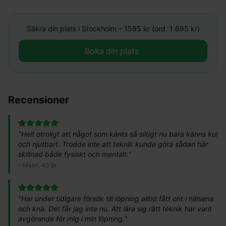
Säkra din plats i
Stockholm
–
1595
kr (ord. 1 695 kr)
Boka din plats ​
Recensioner
"
Helt otroligt att något som känts så slitigt nu bara känns kul
och njutbart. Trodde inte att teknik kunde göra sådan här
skillnad både fysiskt och mentalt.
"
–
Malin, 43 år
"
Har under tidigare försök till löpning alltid fått ont i hälsena
och knä. Det får jag inte nu. Att lära sig rätt teknik har varit
avgörande för mig i min löpning.
"