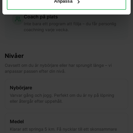
Anpassa
din utveckling.
Coach på plats
Inte bara ett program att följa – du får personlig
coachning varje vecka.
Nivåer
Oavsett om du är nybörjare eller har sprungit länge – vi
anpassar passen efter din nivå.
Nybörjare
Varvar gång och jogg. Perfekt om du är ny på löpning
eller återgår efter uppehåll.
Medel
Klarar att springa 5 km. Få nycklar till ett skonsammare