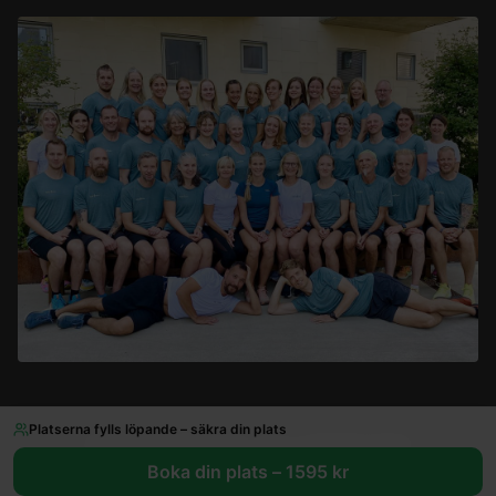
Platserna fylls löpande – säkra din plats
©
2026
VarjeSteg AB · Org.nr 559262-0024
TikTok
Boka din plats –
1595
kr