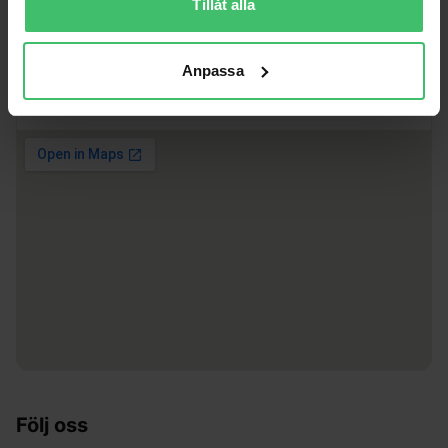
Tillåt alla
Lindholmsallén 26C
417 56 Göteborg
Öppettider:
Vardagar 9–18
Anpassa
Med reservation för att vi kan vara på löpkurser eller upptagna med
kunder, boka gärna besök i förväg.
Följ oss