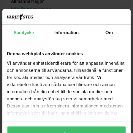
Allmänna frågor
info@varjesteg.se
Samtycke
Information
Om
Telefon
Denna webbplats använder cookies
031 310 02 02
Vi använder enhetsidentifierare för att anpassa innehållet
Vardagar 9–18.
Vi håller ofta pass eller är upptagna med kunder, så
och annonserna till användarna, tillhandahålla funktioner
lämna gärna ett meddelande eller mejla oss, vi
för sociala medier och analysera vår trafik. Vi
återkommer så snart vi kan.
vidarebefordrar även sådana identifierare och annan
information från din enhet till de sociala medier och
annons- och analysföretag som vi samarbetar med.
Besöksadress
Dessa kan i sin tur kombinera informationen med annan
information som du har tillhandahållit eller som de har
samlat in när du har använt deras tjänster.
Göteborg