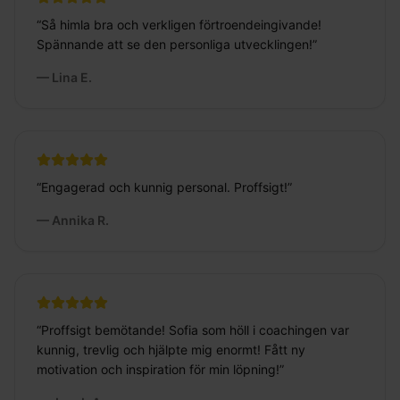
“
Så himla bra och verkligen förtroendeingivande!
Spännande att se den personliga utvecklingen!
”
—
Lina E.
“
Engagerad och kunnig personal. Proffsigt!
”
—
Annika R.
“
Proffsigt bemötande! Sofia som höll i coachingen var
kunnig, trevlig och hjälpte mig enormt! Fått ny
motivation och inspiration för min löpning!
”