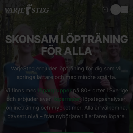
SKONSAM LÖPTRÄNING
FÖR ALLA
VarjeSteg erbjuder löpträning för dig som vill
springa lättare och med mindre smärta.
Vi finns med
löpargrupper
på 80+ orter i Sverige
och erbjuder även
löparresor
, löpstegsanalyser,
onlineträning och mycket mer. Alla är välkomna,
oavsett nivå – från nybörjare till erfaren löpare.