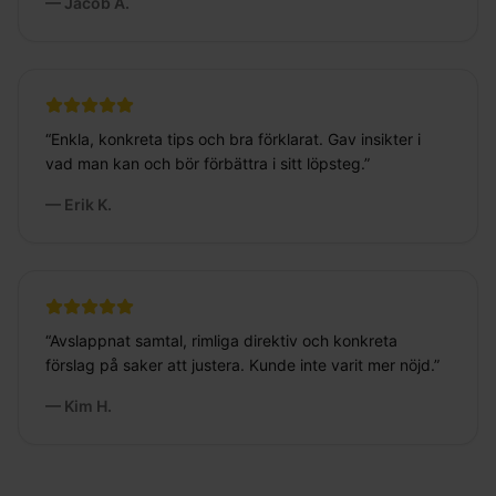
—
Jacob A.
“
Enkla, konkreta tips och bra förklarat. Gav insikter i
vad man kan och bör förbättra i sitt löpsteg.
”
—
Erik K.
“
Avslappnat samtal, rimliga direktiv och konkreta
förslag på saker att justera. Kunde inte varit mer nöjd.
”
—
Kim H.